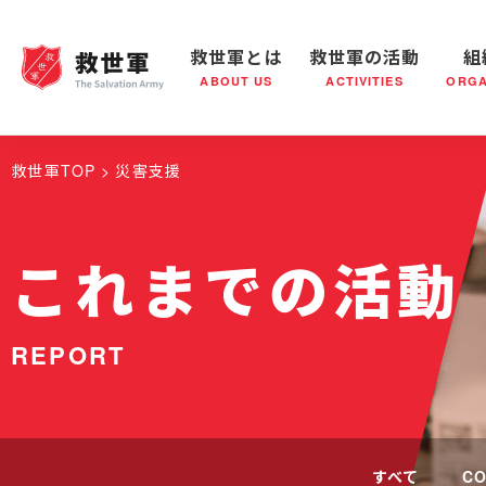
救世軍とは
救世軍の活動
組
ABOUT US
ACTIVITIES
ORGA
救世軍とは
世界が抱えている社会問題
救世軍の活動
組織概要
社会鍋
救世軍の
救世軍TOP
災害支援
これまでの活動
REPORT
すべて
CO