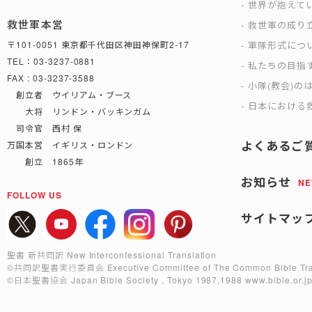
世界が抱えて
救世軍本営
救世軍の成り
軍隊形式につ
〒101-0051 東京都千代田区神田神保町2-17
TEL：03-3237-0881
私たちの目指
FAX : 03-3237-3588
小隊(教会)の
創立者 ウイリアム・ブース
日本における救
大将 リンドン・バッキンガム
司令官 西村 保
よくあるご
万国本営 イギリス・ロンドン
創立 1865年
お知らせ
N
FOLLOW US
サイトマッ
聖書 新共同訳 New Interconfessional Translation
©共同訳聖書実行委員会
Executive Committee of The Common Bible Tra
©日本聖書協会
Japan Bible Society , Tokyo 1987,1988
www.bible.or.j