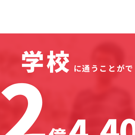
学校
に通うことが
で