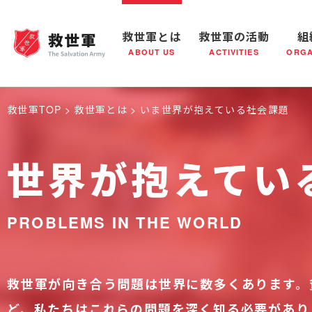
救世軍とは
救世軍の活動
組
ABOUT US
ACTIVITIES
ORGA
救世軍とは
世界が抱えている社会問題
救世軍の活動
組織概要
社会鍋
救世軍の
救世軍TOP
救世軍とは
いま世界が抱えている社会課題
世界が抱えてい
PROBLEMS IN THE WORLD
救世軍が向き合う問題は世界に数多くあります。
ど、私たちはこれらの問題を深く知る必要があり