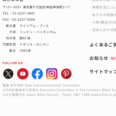
軍隊形式につ
〒101-0051 東京都千代田区神田神保町2-17
TEL：03-3237-0881
私たちの目指
FAX : 03-3237-3588
小隊(教会)の
創立者 ウイリアム・ブース
日本における救
大将 リンドン・バッキンガム
司令官 西村 保
よくあるご
万国本営 イギリス・ロンドン
創立 1865年
お知らせ
N
FOLLOW US
サイトマッ
聖書 新共同訳 New Interconfessional Translation
©共同訳聖書実行委員会
Executive Committee of The Common Bible Tra
©日本聖書協会
Japan Bible Society , Tokyo 1987,1988
www.bible.or.j