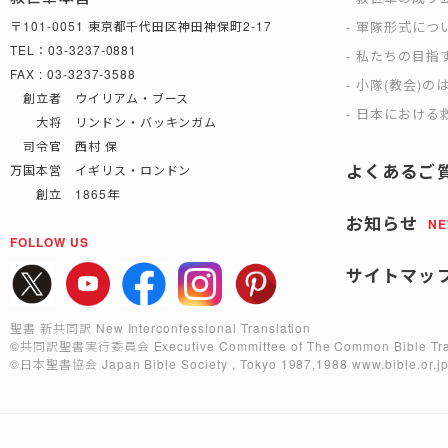
軍隊形式につ
〒101-0051 東京都千代田区神田神保町2-17
TEL：03-3237-0881
私たちの目指
FAX : 03-3237-3588
小隊(教会)の
創立者 ウイリアム・ブース
日本における救
大将 リンドン・バッキンガム
司令官 西村 保
よくあるご
万国本営 イギリス・ロンドン
創立 1865年
お知らせ
N
FOLLOW US
サイトマッ
聖書 新共同訳 New Interconfessional Translation
©共同訳聖書実行委員会
Executive Committee of The Common Bible Tra
©日本聖書協会
Japan Bible Society , Tokyo 1987,1988
www.bible.or.j