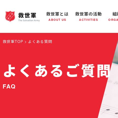
救世軍とは
救世軍の活動
組
ABOUT US
ACTIVITIES
ORGA
救世軍とは
世界が抱えている社会問題
救世軍の活動
組織概要
社会鍋
救世軍の
救世軍TOP
よくある質問
よくあるご質問
FAQ