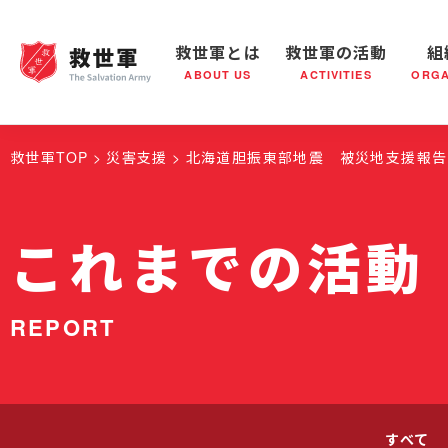
救世軍とは
救世軍の活動
組
ABOUT US
ACTIVITIES
ORGA
救世軍とは
世界が抱えている社会問題
救世軍の活動
組織概要
社会鍋
救世軍の
救世軍TOP
災害支援
北海道胆振東部地震 被災地支援報告
これまでの活動
REPORT
すべて