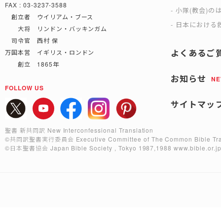
FAX : 03-3237-3588
小隊(教会)の
創立者 ウイリアム・ブース
日本における救
大将 リンドン・バッキンガム
司令官 西村 保
よくあるご
万国本営 イギリス・ロンドン
創立 1865年
お知らせ
N
FOLLOW US
サイトマッ
聖書 新共同訳 New Interconfessional Translation
©共同訳聖書実行委員会
Executive Committee of The Common Bible Tra
©日本聖書協会
Japan Bible Society , Tokyo 1987,1988
www.bible.or.j