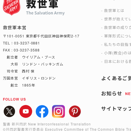
救世軍とは
世界が抱えて
救世軍本営
救世軍の成り
軍隊形式につ
〒101-0051 東京都千代田区神田神保町2-17
TEL：03-3237-0881
私たちの目指
FAX : 03-3237-3588
小隊(教会)の
創立者 ウイリアム・ブース
日本における救
大将 リンドン・バッキンガム
司令官 西村 保
よくあるご
万国本営 イギリス・ロンドン
創立 1865年
お知らせ
N
FOLLOW US
サイトマッ
聖書 新共同訳 New Interconfessional Translation
©共同訳聖書実行委員会
Executive Committee of The Common Bible Tra