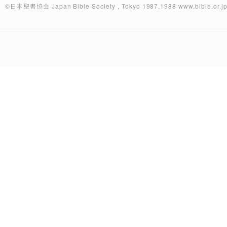
©日本聖書協会
Japan Bible Society , Tokyo 1987,1988
www.bible.or.j