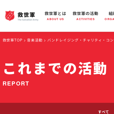
救世軍とは
救世軍の活動
組
ABOUT US
ACTIVITIES
ORGA
救世軍とは
世界が抱えている社会問題
救世軍の活動
組織概要
社会鍋
救世軍の
救世軍TOP
音楽活動
バンドレイジング・チャリティ・コン
これまでの活動
REPORT
すべて