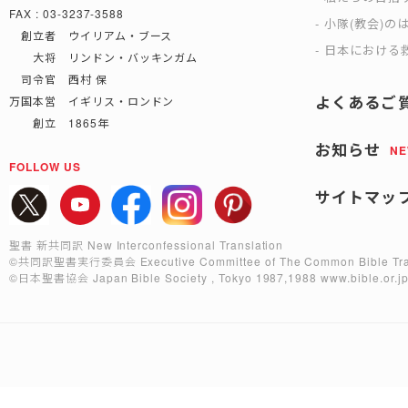
FAX : 03-3237-3588
小隊(教会)の
創立者 ウイリアム・ブース
日本における救
大将 リンドン・バッキンガム
司令官 西村 保
よくあるご
万国本営 イギリス・ロンドン
創立 1865年
お知らせ
N
FOLLOW US
サイトマッ
聖書 新共同訳 New Interconfessional Translation
©共同訳聖書実行委員会
Executive Committee of The Common Bible Tra
©日本聖書協会
Japan Bible Society , Tokyo 1987,1988
www.bible.or.j