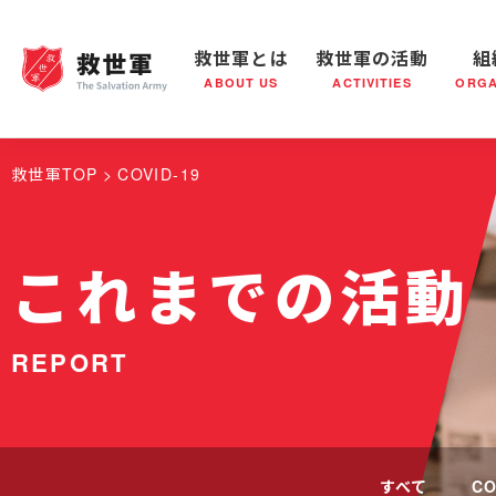
救世軍とは
救世軍の活動
組
ABOUT US
ACTIVITIES
ORGA
救世軍とは
世界が抱えている社会問題
救世軍の活動
組織概要
社会鍋
救世軍の
救世軍TOP
COVID-19
これまでの活動
REPORT
すべて
CO