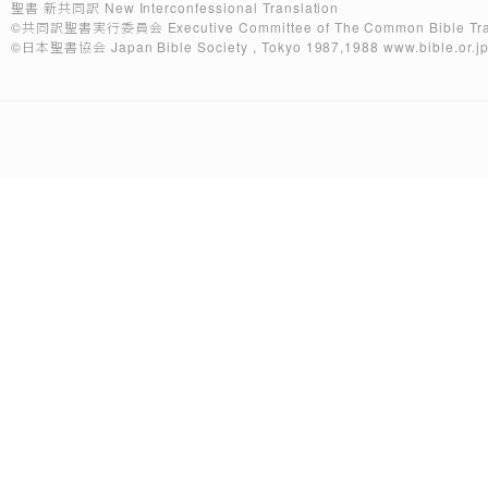
聖書 新共同訳 New Interconfessional Translation
©共同訳聖書実行委員会
Executive Committee of The Common Bible Tra
©日本聖書協会
Japan Bible Society , Tokyo 1987,1988
www.bible.or.j