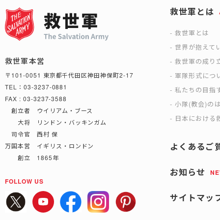
救世軍とは
救世軍とは
世界が抱えて
救世軍本営
救世軍の成り
軍隊形式につ
〒101-0051 東京都千代田区神田神保町2-17
TEL：03-3237-0881
私たちの目指
FAX : 03-3237-3588
小隊(教会)の
創立者 ウイリアム・ブース
日本における救
大将 リンドン・バッキンガム
司令官 西村 保
よくあるご
万国本営 イギリス・ロンドン
創立 1865年
お知らせ
N
FOLLOW US
サイトマッ