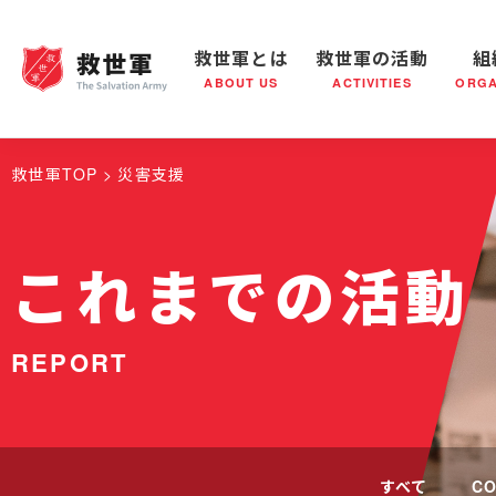
救世軍とは
救世軍の活動
組
ABOUT US
ACTIVITIES
ORGA
救世軍とは
世界が抱えている社会問題
救世軍の活動
組織概要
社会鍋
救世軍の
救世軍TOP
災害支援
これまでの活動
REPORT
すべて
CO