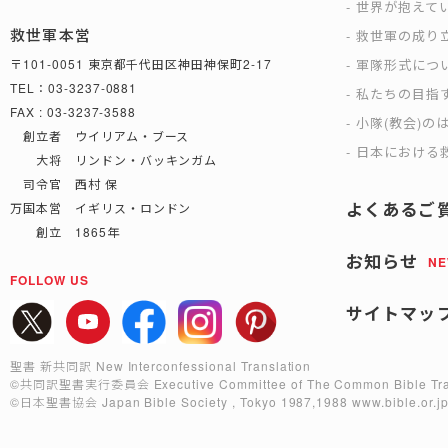
世界が抱えて
救世軍本営
救世軍の成り
軍隊形式につ
〒101-0051 東京都千代田区神田神保町2-17
TEL：03-3237-0881
私たちの目指
FAX : 03-3237-3588
小隊(教会)の
創立者 ウイリアム・ブース
日本における救
大将 リンドン・バッキンガム
司令官 西村 保
よくあるご
万国本営 イギリス・ロンドン
創立 1865年
お知らせ
N
FOLLOW US
サイトマッ
聖書 新共同訳 New Interconfessional Translation
©共同訳聖書実行委員会
Executive Committee of The Common Bible Tra
©日本聖書協会
Japan Bible Society , Tokyo 1987,1988
www.bible.or.j