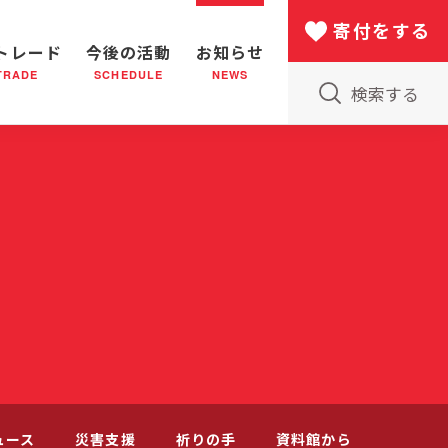
寄付をする
トレード
今後の活動
お知らせ
TRADE
SCHEDULE
NEWS
検索する
版物のご案内
小隊(教会)のはたらき
バザー
災害支援
日本における救世軍の130年
ュース
災害支援
祈りの手
資料館から