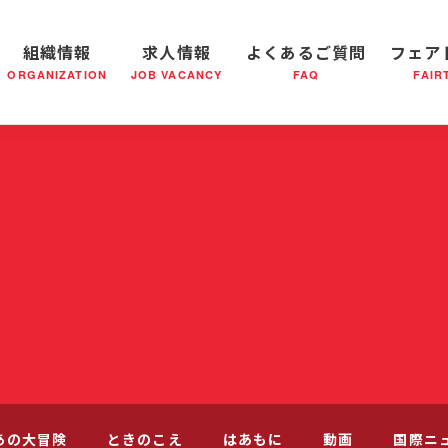
組織情報
求人情報
よくあるご質問
フェア
ORGANIZATION
JOB VACANCY
FAQ
FAIR
軍の成り立ち
全国の小隊(教会)等について
社会鍋物語
軍隊形式について
音楽活動
医療・社会福祉事業
救世軍ブラスバンドのCD
私たちの目指す未来
出
あの大冒険
ときのこえ
はあもに
動画
国際ニ