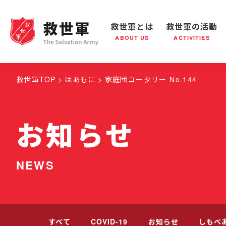
救世軍とは
救世軍の活動
ABOUT US
ACTIVITIES
救世軍とは
世界が抱えている社会問題
救世軍の活動
組織概要
社会鍋
救世
救世軍TOP
はあもに
家庭団コータリー No.144
お知らせ
NEWS
すべて
COVID-19
お知らせ
しもべ