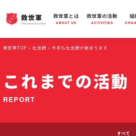
救世軍とは
救世軍の活動
組
ABOUT US
ACTIVITIES
ORGA
救世軍とは
世界が抱えている社会問題
救世軍の活動
組織概要
社会鍋
救世軍の
救世軍TOP
社会鍋
今年も社会鍋が始まります
これまでの活動
REPORT
すべて