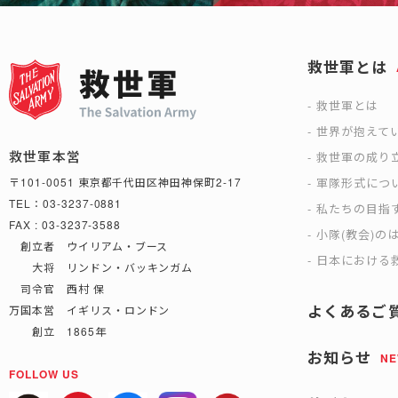
救世軍とは
救世軍とは
世界が抱えて
救世軍本営
救世軍の成り
軍隊形式につ
〒101-0051 東京都千代田区神田神保町2-17
TEL：03-3237-0881
私たちの目指
FAX : 03-3237-3588
小隊(教会)の
創立者 ウイリアム・ブース
日本における救
大将 リンドン・バッキンガム
司令官 西村 保
よくあるご
万国本営 イギリス・ロンドン
創立 1865年
お知らせ
N
FOLLOW US