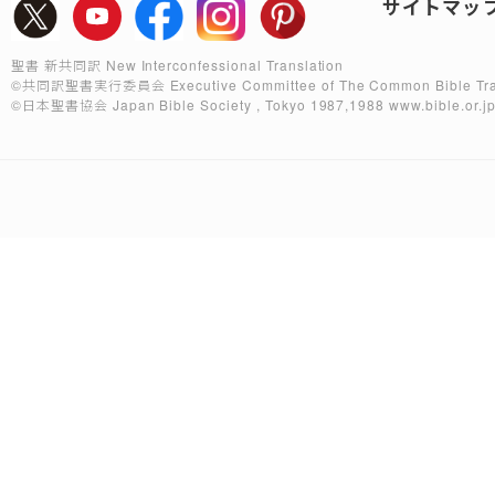
サイトマッ
聖書 新共同訳 New Interconfessional Translation
©共同訳聖書実行委員会
Executive Committee of The Common Bible Tra
©日本聖書協会
Japan Bible Society , Tokyo 1987,1988
www.bible.or.j