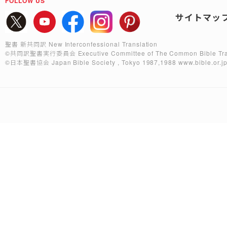
FOLLOW US
サイトマッ
聖書 新共同訳 New Interconfessional Translation
©共同訳聖書実行委員会
Executive Committee of The Common Bible Tra
©日本聖書協会
Japan Bible Society , Tokyo 1987,1988
www.bible.or.j