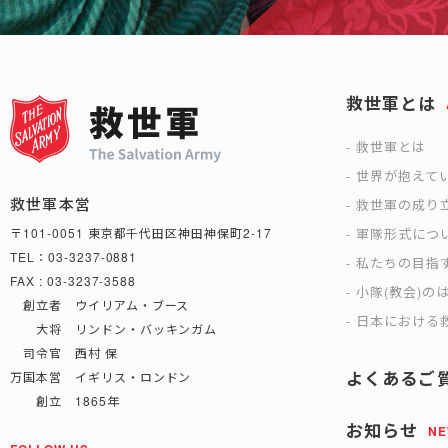
救世軍とは
救世軍とは
世界が抱えて
救世軍本営
救世軍の成り
軍隊形式につ
〒101-0051 東京都千代田区神田神保町2-17
TEL：03-3237-0881
私たちの目指
FAX : 03-3237-3588
小隊(教会)の
創立者 ウイリアム・ブース
日本における救
大将 リンドン・バッキンガム
司令官 西村 保
よくあるご
万国本営 イギリス・ロンドン
創立 1865年
お知らせ
N