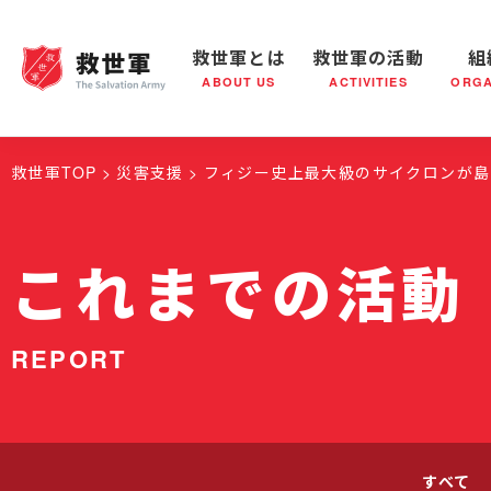
救世軍とは
救世軍の活動
組
ABOUT US
ACTIVITIES
ORGA
救世軍とは
世界が抱えている社会問題
救世軍の活動
組織概要
社会鍋
救世軍の
救世軍TOP
災害支援
フィジー史上最大級のサイクロンが島
これまでの活動
REPORT
すべて