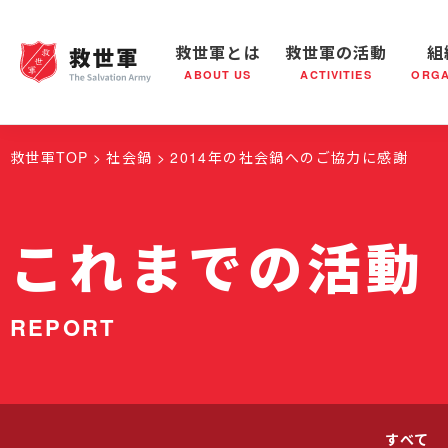
救世軍とは
救世軍の活動
組
ABOUT US
ACTIVITIES
ORGA
救世軍とは
世界が抱えている社会問題
救世軍の活動
組織概要
社会鍋
救世軍の
救世軍TOP
社会鍋
2014年の社会鍋へのご協力に感謝
これまでの活動
REPORT
すべて