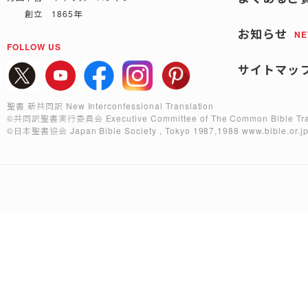
創立 1865年
お知らせ
N
FOLLOW US
サイトマッ
聖書 新共同訳 New Interconfessional Translation
©共同訳聖書実行委員会
Executive Committee of The Common Bible Tra
©日本聖書協会
Japan Bible Society , Tokyo 1987,1988
www.bible.or.j