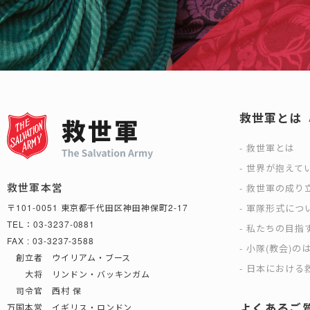
救世軍とは
救世軍とは
世界が抱えて
救世軍本営
救世軍の成り
軍隊形式につ
〒101-0051 東京都千代田区神田神保町2-17
TEL：03-3237-0881
私たちの目指
FAX : 03-3237-3588
小隊(教会)の
創立者 ウイリアム・ブース
日本における救
大将 リンドン・バッキンガム
司令官 西村 保
よくあるご
万国本営 イギリス・ロンドン