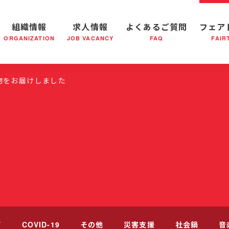
組織情報
求人情報
よくあるご質問
フェア
ORGANIZATION
JOB VACANCY
FAQ
FAIR
軍の成り立ち
全国の小隊(教会)等について
社会鍋物語
軍隊形式について
音楽活動
医療・社会福祉事業
救世軍ブラスバンドのCD
私たちの目指す未来
出
物をお届けしました
て
COVID-19
その他
災害支援
社会鍋
音