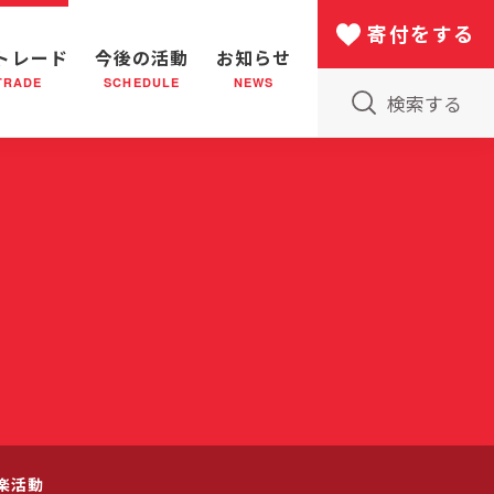
寄付をする
トレード
今後の活動
お知らせ
TRADE
SCHEDULE
NEWS
検索する
版物のご案内
小隊(教会)のはたらき
バザー
災害支援
日本における救世軍の130年
楽活動