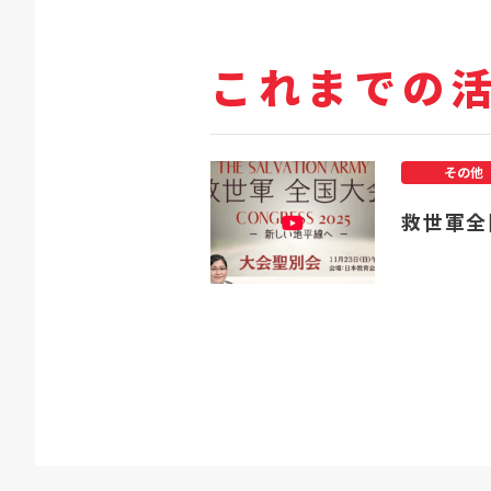
これまでの
その他
救世軍全