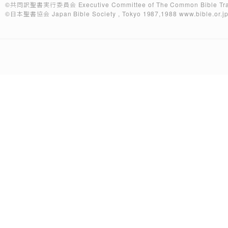
©共同訳聖書実行委員会
Executive Committee of The Common Bible Tra
©日本聖書協会
Japan Bible Society , Tokyo 1987,1988
www.bible.or.j