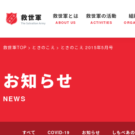
救世軍とは
救世軍の活動
組
ABOUT US
ACTIVITIES
ORGA
救世軍とは
世界が抱えている社会問題
救世軍の活動
組織概要
社会鍋
救世軍の
救世軍TOP
ときのこえ
ときのこえ 2015年5月号
お知らせ
NEWS
すべて
COVID-19
お知らせ
しもべあの