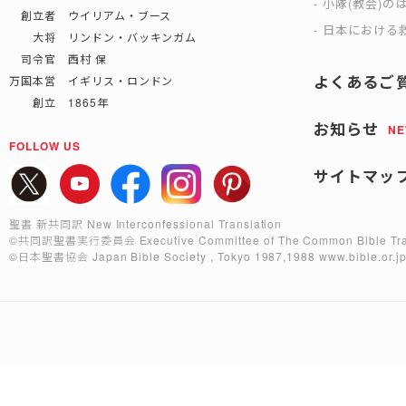
小隊(教会)の
創立者 ウイリアム・ブース
日本における救
大将 リンドン・バッキンガム
司令官 西村 保
よくあるご
万国本営 イギリス・ロンドン
創立 1865年
お知らせ
N
FOLLOW US
サイトマッ
聖書 新共同訳 New Interconfessional Translation
©共同訳聖書実行委員会
Executive Committee of The Common Bible Tra
©日本聖書協会
Japan Bible Society , Tokyo 1987,1988
www.bible.or.j