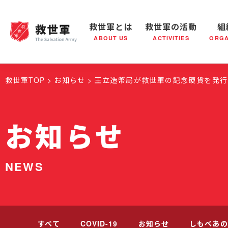
救世軍とは
救世軍の活動
組
ABOUT US
ACTIVITIES
ORGA
救世軍とは
世界が抱えている社会問題
救世軍の活動
組織概要
社会鍋
救世軍の
救世軍TOP
お知らせ
王立造幣局が救世軍の記念硬貨を発行
お知らせ
NEWS
すべて
COVID-19
お知らせ
しもべあの