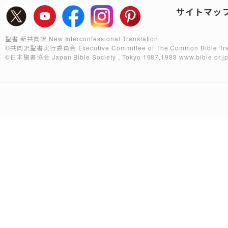
サイトマッ
聖書 新共同訳 New Interconfessional Translation
©共同訳聖書実行委員会
Executive Committee of The Common Bible Tra
©日本聖書協会
Japan Bible Society , Tokyo 1987,1988
www.bible.or.j