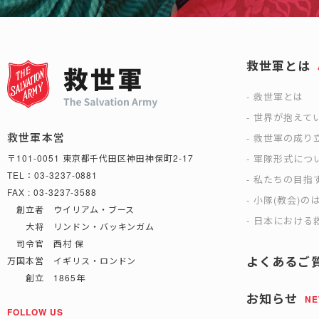
救世軍とは
救世軍とは
世界が抱えて
救世軍本営
救世軍の成り
軍隊形式につ
〒101-0051 東京都千代田区神田神保町2-17
TEL：03-3237-0881
私たちの目指
FAX : 03-3237-3588
小隊(教会)の
創立者 ウイリアム・ブース
日本における救
大将 リンドン・バッキンガム
司令官 西村 保
よくあるご
万国本営 イギリス・ロンドン
創立 1865年
お知らせ
N
FOLLOW US