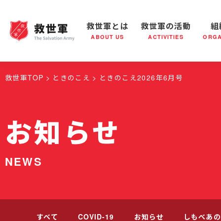
救世軍とは
救世軍の活動
組
ABOUT US
ACTIVITIES
ORGA
救世軍とは
世界が抱えている社会問題
救世軍の活動
組織概要
社会鍋
救世軍の
救世軍TOP
ときのこえ
ときのこえ2026年6月号
お知らせ
NEWS
すべて
COVID-19
お知らせ
しもべあの