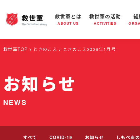
救世軍とは
救世軍の活動
組
ABOUT US
ACTIVITIES
ORGA
救世軍とは
世界が抱えている社会問題
救世軍の活動
組織概要
社会鍋
救世軍の
救世軍TOP
ときのこえ
ときのこえ2026年1月号
お知らせ
NEWS
すべて
COVID-19
お知らせ
しもべあの