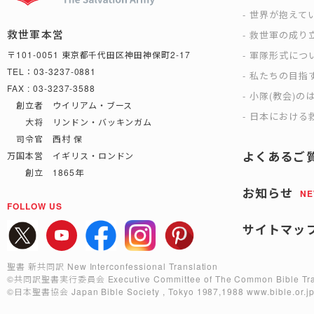
世界が抱えて
救世軍本営
救世軍の成り
軍隊形式につ
〒101-0051 東京都千代田区神田神保町2-17
TEL：03-3237-0881
私たちの目指
FAX : 03-3237-3588
小隊(教会)の
創立者 ウイリアム・ブース
日本における救
大将 リンドン・バッキンガム
司令官 西村 保
よくあるご
万国本営 イギリス・ロンドン
創立 1865年
お知らせ
N
FOLLOW US
サイトマッ
聖書 新共同訳 New Interconfessional Translation
©共同訳聖書実行委員会
Executive Committee of The Common Bible Tra
©日本聖書協会
Japan Bible Society , Tokyo 1987,1988
www.bible.or.j