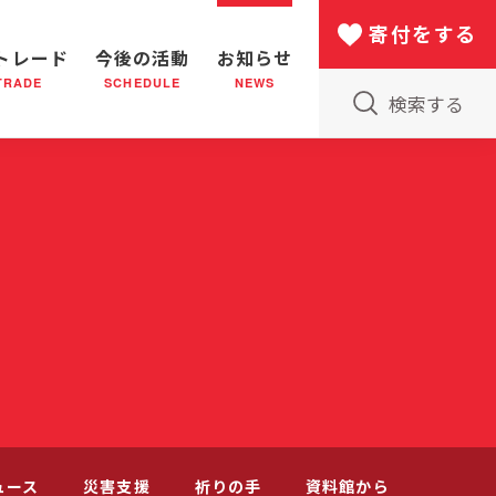
寄付をする
トレード
今後の活動
お知らせ
TRADE
SCHEDULE
NEWS
検索する
版物のご案内
小隊(教会)のはたらき
バザー
災害支援
日本における救世軍の130年
ュース
災害支援
祈りの手
資料館から