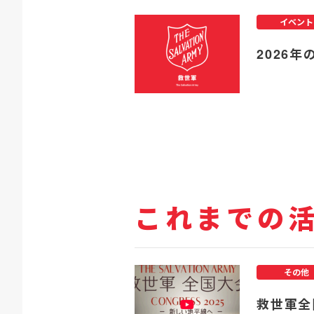
イベント
2026年
これまでの
その他
救世軍全