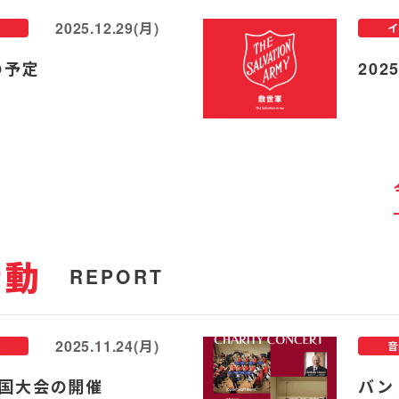
2025.12.29(月)
イ
の予定
20
活動
REPORT
2025.11.24(月)
音
国大会の開催
バン