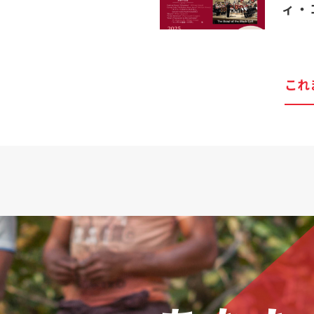
ィ・
これ