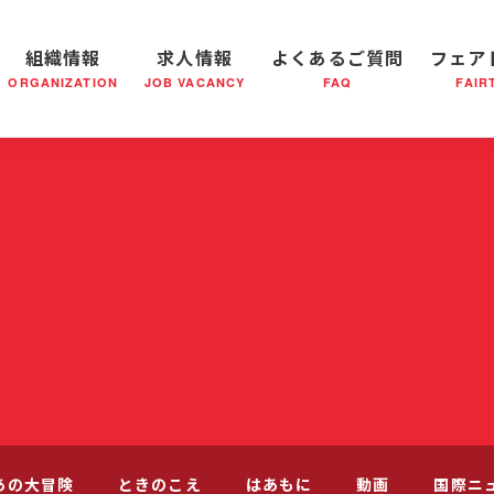
組織情報
求人情報
よくあるご質問
フェア
ORGANIZATION
JOB VACANCY
FAQ
FAIR
軍の成り立ち
全国の小隊(教会)等について
社会鍋物語
軍隊形式について
音楽活動
医療・社会福祉事業
救世軍ブラスバンドのCD
私たちの目指す未来
出
あの大冒険
ときのこえ
はあもに
動画
国際ニ