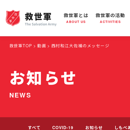
救世軍とは
救世軍の活動
ABOUT US
ACTIVITIES
救世軍とは
世界が抱えている社会問題
救世軍の活動
組織概要
社会鍋
救世
救世軍TOP
動画
西村和江大佐補のメッセージ
お知らせ
NEWS
すべて
COVID-19
お知らせ
しもべ