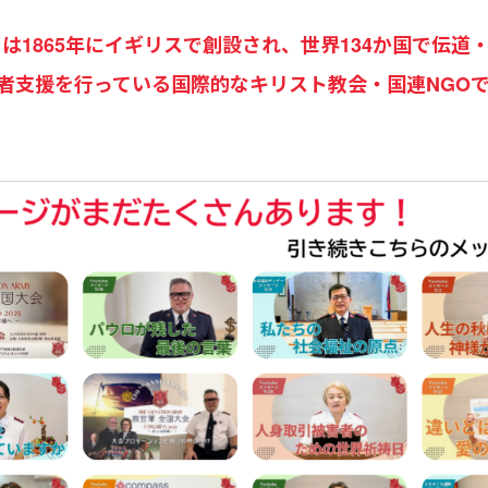
 Army）は1865年にイギリスで創設され、世界134か国
者支援を行っている国際的なキリスト教会・国連NGO