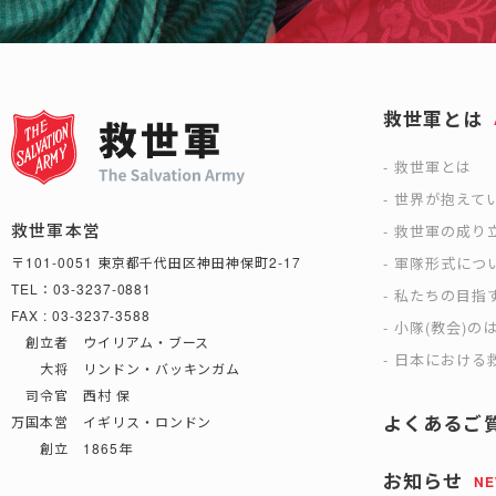
救世軍とは
救世軍とは
世界が抱えて
救世軍本営
救世軍の成り
軍隊形式につ
〒101-0051 東京都千代田区神田神保町2-17
TEL：03-3237-0881
私たちの目指
FAX : 03-3237-3588
小隊(教会)の
創立者 ウイリアム・ブース
日本における救
大将 リンドン・バッキンガム
司令官 西村 保
よくあるご
万国本営 イギリス・ロンドン
創立 1865年
お知らせ
N