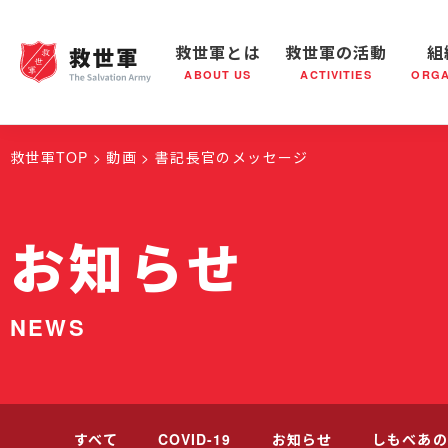
救世軍とは
救世軍の活動
組
ABOUT US
ACTIVITIES
ORGA
救世軍とは
世界が抱えている社会問題
救世軍の活動
組織概要
社会鍋
救世軍の
救世軍TOP
動画
書記長官のメッセージ
お知らせ
NEWS
すべて
COVID-19
お知らせ
しもべあの