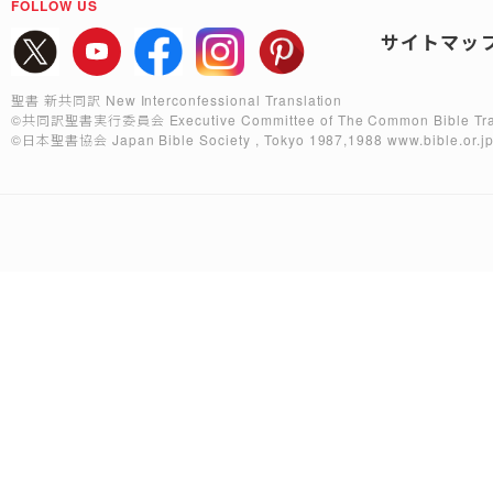
FOLLOW US
サイトマッ
聖書 新共同訳 New Interconfessional Translation
©共同訳聖書実行委員会
Executive Committee of The Common Bible Tra
©日本聖書協会
Japan Bible Society , Tokyo 1987,1988
www.bible.or.j