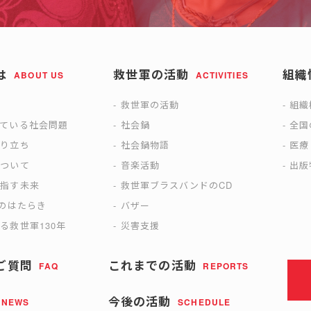
は
救世軍の活動
組織
ABOUT US
ACTIVITIES
は
救世軍の活動
組織
えている社会問題
社会鍋
全国
成り立ち
社会鍋物語
医療
について
音楽活動
出版
目指す未来
救世軍ブラスバンドのCD
)のはたらき
バザー
る救世軍130年
災害支援
ご質問
これまでの活動
FAQ
REPORTS
今後の活動
NEWS
SCHEDULE