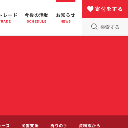
寄付をする
トレード
今後の活動
お知らせ
TRADE
SCHEDULE
NEWS
検索する
版物のご案内
小隊(教会)のはたらき
バザー
災害支援
日本における救世軍の130年
ュース
災害支援
祈りの手
資料館から