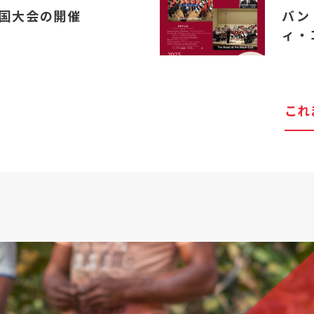
国大会の開催
バン
ィ・
これ