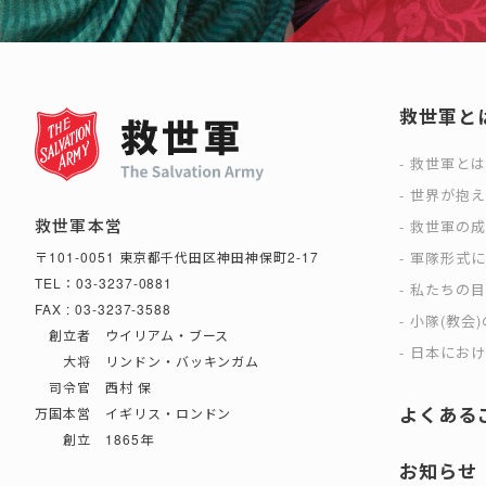
救世軍と
救世軍と
世界が抱
救世軍本営
救世軍の
軍隊形式
〒101-0051 東京都千代田区神田神保町2-17
TEL：03-3237-0881
私たちの
FAX : 03-3237-3588
小隊(教会
創立者 ウイリアム・ブース
日本におけ
大将 リンドン・バッキンガム
司令官 西村 保
よくある
万国本営 イギリス・ロンドン
創立 1865年
お知らせ