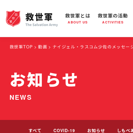
救世軍とは
救世軍の活動
ABOUT US
ACTIVITIES
救世軍とは
世界が抱えている社会問題
救世軍の活動
組織概要
社会鍋
救世
救世軍TOP
動画
ナイジェル・ラスコム少佐のメッセー
お知らせ
NEWS
すべて
COVID-19
お知らせ
しもべ