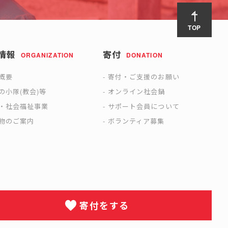
TOP
情報
寄付
ORGANIZATION
DONATION
概要
寄付・ご支援のお願い
の小隊(教会)等
オンライン社会鍋
・社会福祉事業
サポート会員について
物のご案内
ボランティア募集
寄付をする