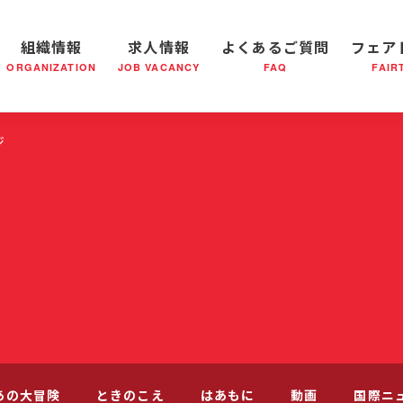
組織情報
求人情報
よくあるご質問
フェア
ORGANIZATION
JOB VACANCY
FAQ
FAIR
軍の成り立ち
全国の小隊(教会)等について
社会鍋物語
軍隊形式について
音楽活動
医療・社会福祉事業
救世軍ブラスバンドのCD
私たちの目指す未来
出
ジ
あの大冒険
ときのこえ
はあもに
動画
国際ニ