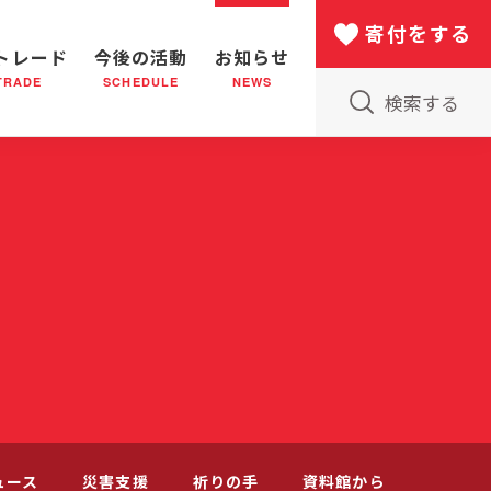
寄付をする
トレード
今後の活動
お知らせ
TRADE
SCHEDULE
NEWS
検索する
版物のご案内
小隊(教会)のはたらき
バザー
災害支援
日本における救世軍の130年
ュース
災害支援
祈りの手
資料館から