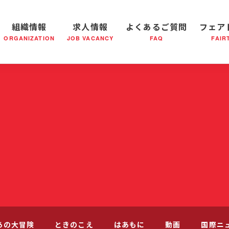
組織情報
求人情報
よくあるご質問
フェア
ORGANIZATION
JOB VACANCY
FAQ
FAIR
軍の成り立ち
全国の小隊(教会)等について
社会鍋物語
軍隊形式について
音楽活動
医療・社会福祉事業
救世軍ブラスバンドのCD
私たちの目指す未来
出
あの大冒険
ときのこえ
はあもに
動画
国際ニ