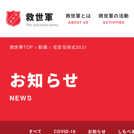
救世軍とは
救世軍の活動
ABOUT US
ACTIVITIES
救世軍とは
世界が抱えている社会問題
救世軍の活動
組織概要
社会鍋
救世
救世軍TOP
動画
任官任命式2021
お知らせ
NEWS
すべて
COVID-19
お知らせ
しもべ