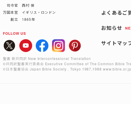
司令官 西村 保
よくあるご
万国本営 イギリス・ロンドン
創立 1865年
お知らせ
N
FOLLOW US
サイトマッ
聖書 新共同訳 New Interconfessional Translation
©共同訳聖書実行委員会
Executive Committee of The Common Bible Tra
©日本聖書協会
Japan Bible Society , Tokyo 1987,1988
www.bible.or.j