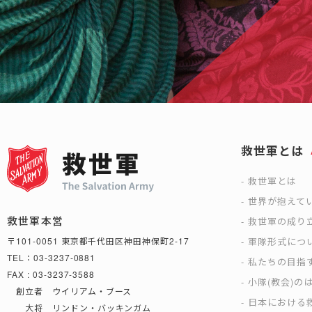
救世軍とは
救世軍とは
世界が抱えて
救世軍本営
救世軍の成り
軍隊形式につ
〒101-0051 東京都千代田区神田神保町2-17
TEL：03-3237-0881
私たちの目指
FAX : 03-3237-3588
小隊(教会)の
創立者 ウイリアム・ブース
日本における救
大将 リンドン・バッキンガム