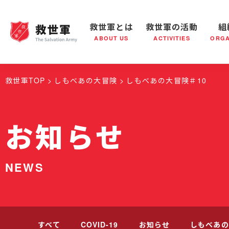
救世軍とは
救世軍の活動
組
ABOUT US
ACTIVITIES
ORGA
救世軍とは
世界が抱えている社会問題
救世軍の活動
組織概要
社会鍋
救世軍の
救世軍TOP
しもべあの大冒険
しもべあの大冒険＃10
お知らせ
NEWS
すべて
COVID-19
お知らせ
しもべあの