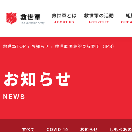
救世軍とは
救世軍の活動
組
ABOUT US
ACTIVITIES
ORGA
救世軍とは
世界が抱えている社会問題
救世軍の活動
組織概要
社会鍋
救世軍の
救世軍TOP
お知らせ
救世軍国際的見解表明（IPS）
お知らせ
NEWS
すべて
COVID-19
お知らせ
しもべあの