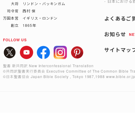
日本における救
大将 リンドン・バッキンガム
司令官 西村 保
よくあるご
万国本営 イギリス・ロンドン
創立 1865年
お知らせ
N
FOLLOW US
サイトマッ
聖書 新共同訳 New Interconfessional Translation
©共同訳聖書実行委員会
Executive Committee of The Common Bible Tra
©日本聖書協会
Japan Bible Society , Tokyo 1987,1988
www.bible.or.j