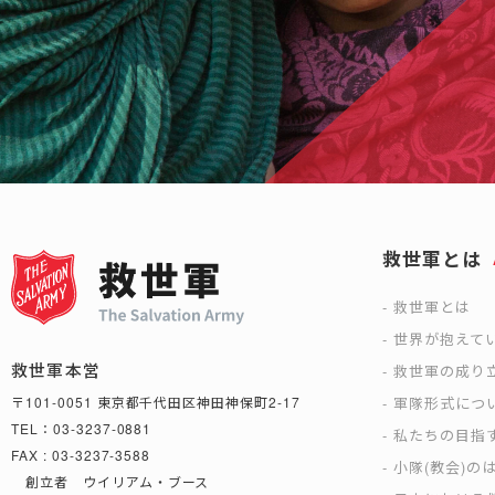
救世軍とは
救世軍とは
世界が抱えて
救世軍本営
救世軍の成り
軍隊形式につ
〒101-0051 東京都千代田区神田神保町2-17
TEL：03-3237-0881
私たちの目指
FAX : 03-3237-3588
小隊(教会)の
創立者 ウイリアム・ブース