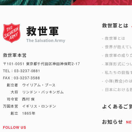
救世軍とは
救世軍とは
世界が抱えて
救世軍本営
救世軍の成り
軍隊形式につ
〒101-0051 東京都千代田区神田神保町2-17
TEL：03-3237-0881
私たちの目指
FAX : 03-3237-3588
小隊(教会)の
創立者 ウイリアム・ブース
日本における救
大将 リンドン・バッキンガム
司令官 西村 保
よくあるご
万国本営 イギリス・ロンドン
創立 1865年
お知らせ
N
FOLLOW US