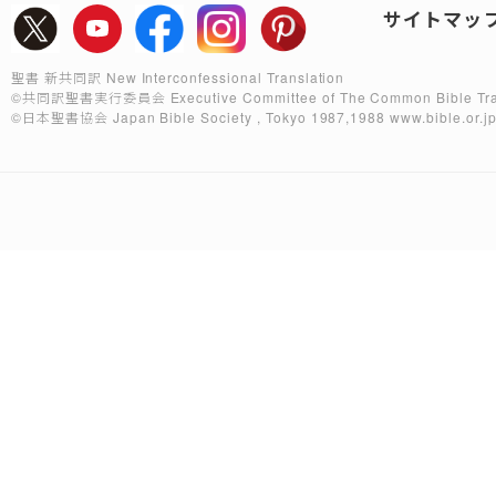
サイトマッ
聖書 新共同訳 New Interconfessional Translation
©共同訳聖書実行委員会
Executive Committee of The Common Bible Tra
©日本聖書協会
Japan Bible Society , Tokyo 1987,1988
www.bible.or.j