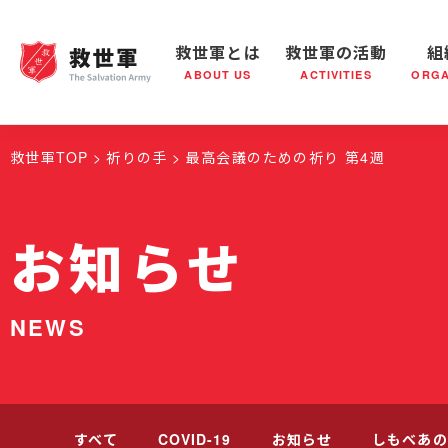
救世軍とは
救世軍の活動
組
ABOUT US
ACTIVITIES
ORGA
救世軍とは
世界が抱えている社会問題
救世軍の活動
組織概要
社会鍋
救世軍の
救世軍TOP
祈りの手
最高会議のための祈り 第4週
お知らせ
NEWS
すべて
COVID-19
お知らせ
しもべあの