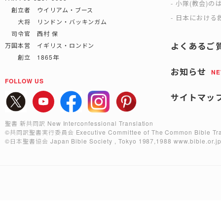
小隊(教会)の
創立者 ウイリアム・ブース
日本における救
大将 リンドン・バッキンガム
司令官 西村 保
よくあるご
万国本営 イギリス・ロンドン
創立 1865年
お知らせ
N
FOLLOW US
サイトマッ
聖書 新共同訳 New Interconfessional Translation
©共同訳聖書実行委員会
Executive Committee of The Common Bible Tra
©日本聖書協会
Japan Bible Society , Tokyo 1987,1988
www.bible.or.j