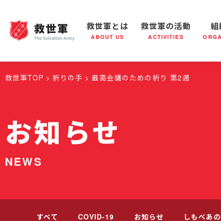
救世軍とは
救世軍の活動
組
ABOUT US
ACTIVITIES
ORGA
救世軍とは
世界が抱えている社会問題
救世軍の活動
組織概要
社会鍋
救世軍の
救世軍TOP
祈りの手
最高会議のための祈り 第2週
お知らせ
NEWS
すべて
COVID-19
お知らせ
しもべあの