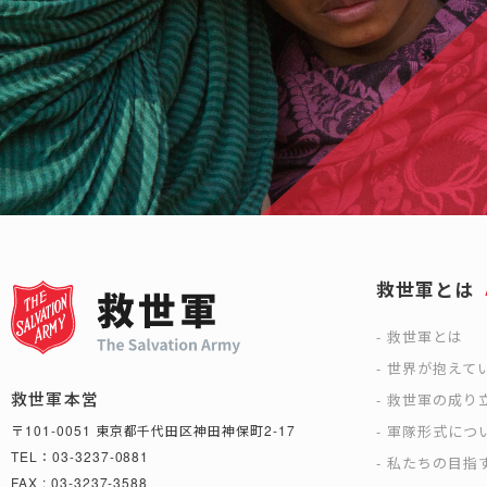
救世軍とは
救世軍とは
世界が抱えて
救世軍本営
救世軍の成り
軍隊形式につ
〒101-0051 東京都千代田区神田神保町2-17
TEL：03-3237-0881
私たちの目指
FAX : 03-3237-3588