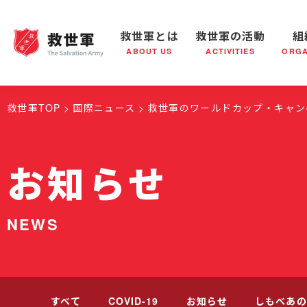
救世軍とは
救世軍の活動
組
ABOUT US
ACTIVITIES
ORGA
救世軍とは
世界が抱えている社会問題
救世軍の活動
組織概要
社会鍋
救世軍の
救世軍TOP
国際ニュース
救世軍のワールドカップ・キャン
お知らせ
NEWS
すべて
COVID-19
お知らせ
しもべあの