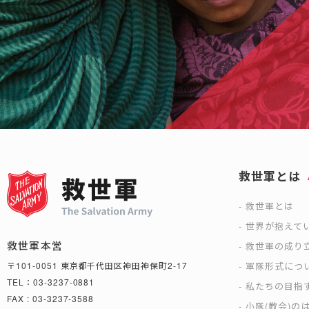
救世軍とは
救世軍とは
世界が抱えて
救世軍本営
救世軍の成り
軍隊形式につ
〒101-0051 東京都千代田区神田神保町2-17
TEL：03-3237-0881
私たちの目指
FAX : 03-3237-3588
小隊(教会)の