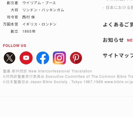
創立者 ウイリアム・ブース
日本における救
大将 リンドン・バッキンガム
司令官 西村 保
よくあるご
万国本営 イギリス・ロンドン
創立 1865年
お知らせ
N
FOLLOW US
サイトマッ
聖書 新共同訳 New Interconfessional Translation
©共同訳聖書実行委員会
Executive Committee of The Common Bible Tra
©日本聖書協会
Japan Bible Society , Tokyo 1987,1988
www.bible.or.j