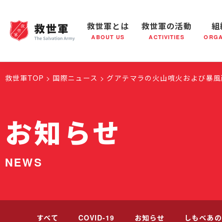
救世軍とは
救世軍の活動
組
ABOUT US
ACTIVITIES
ORGA
救世軍とは
世界が抱えている社会問題
救世軍の活動
組織概要
社会鍋
救世軍の
救世軍TOP
国際ニュース
グアテマラの火山噴火および暴風
お知らせ
NEWS
すべて
COVID-19
お知らせ
しもべあの