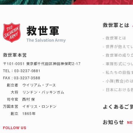
救世軍とは
救世軍とは
世界が抱えて
救世軍本営
救世軍の成り
軍隊形式につ
〒101-0051 東京都千代田区神田神保町2-17
TEL：03-3237-0881
私たちの目指
FAX : 03-3237-3588
小隊(教会)の
創立者 ウイリアム・ブース
日本における救
大将 リンドン・バッキンガム
司令官 西村 保
よくあるご
万国本営 イギリス・ロンドン
創立 1865年
お知らせ
N
FOLLOW US