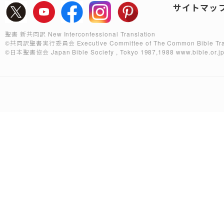
サイトマッ
聖書 新共同訳 New Interconfessional Translation
©共同訳聖書実行委員会
Executive Committee of The Common Bible Tra
©日本聖書協会
Japan Bible Society , Tokyo 1987,1988
www.bible.or.j