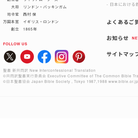
日本における救
大将 リンドン・バッキンガム
司令官 西村 保
よくあるご
万国本営 イギリス・ロンドン
創立 1865年
お知らせ
N
FOLLOW US
サイトマッ
聖書 新共同訳 New Interconfessional Translation
©共同訳聖書実行委員会
Executive Committee of The Common Bible Tra
©日本聖書協会
Japan Bible Society , Tokyo 1987,1988
www.bible.or.j