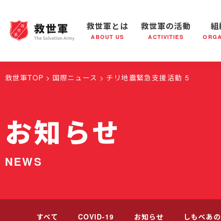
救世軍とは
救世軍の活動
組
ABOUT US
ACTIVITIES
ORGA
救世軍とは
世界が抱えている社会問題
救世軍の活動
組織概要
社会鍋
救世軍の
救世軍TOP
国際ニュース
チリ地震緊急支援活動 5
お知らせ
NEWS
すべて
COVID-19
お知らせ
しもべあの