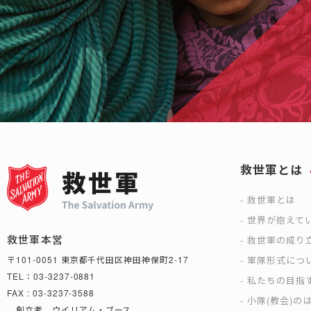
救世軍とは
救世軍とは
世界が抱えて
救世軍本営
救世軍の成り
軍隊形式につ
〒101-0051 東京都千代田区神田神保町2-17
TEL：03-3237-0881
私たちの目指
FAX : 03-3237-3588
小隊(教会)の
創立者 ウイリアム・ブース