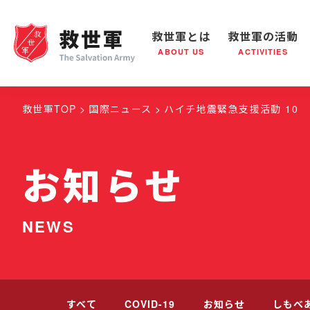
救世軍とは
救世軍の活動
ABOUT US
ACTIVITIES
救世軍とは
世界が抱えている社会問題
救世軍の活動
組織概要
社会鍋
救世
救世軍TOP
国際ニュース
ハイチ地震緊急支援活動 10
お知らせ
NEWS
すべて
COVID-19
お知らせ
しもべ