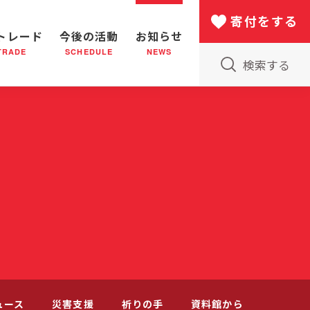
寄付をする
トレード
今後の活動
お知らせ
TRADE
SCHEDULE
NEWS
検索する
版物のご案内
小隊(教会)のはたらき
バザー
災害支援
日本における救世軍の130年
ュース
災害支援
祈りの手
資料館から