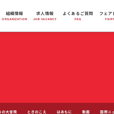
組織情報
求人情報
よくあるご質問
フェア
ORGANIZATION
JOB VACANCY
FAQ
FAIR
軍の成り立ち
全国の小隊(教会)等について
社会鍋物語
軍隊形式について
音楽活動
医療・社会福祉事業
救世軍ブラスバンドのCD
私たちの目指す未来
出
あの大冒険
ときのこえ
はあもに
動画
国際ニ