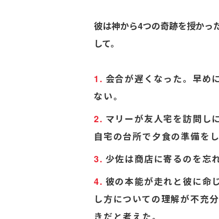
彼は神から4つの奇跡を授かっ
して。
会合が遅くなった。早め
ない。
マリーが友人宅を訪問し
自宅の台所で夕食の準備を
少佐は商店に寄るのを忘
彼の本能が走れと彼に命
し方についての理解が不充
きだと考えた。