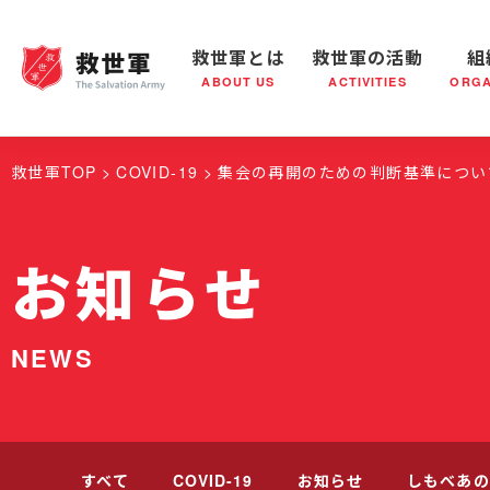
救世軍とは
救世軍の活動
組
ABOUT US
ACTIVITIES
ORGA
救世軍とは
世界が抱えている社会問題
救世軍の活動
組織概要
社会鍋
救世軍の
救世軍TOP
COVID-19
集会の再開のための判断基準につい
お知らせ
NEWS
すべて
COVID-19
お知らせ
しもべあの