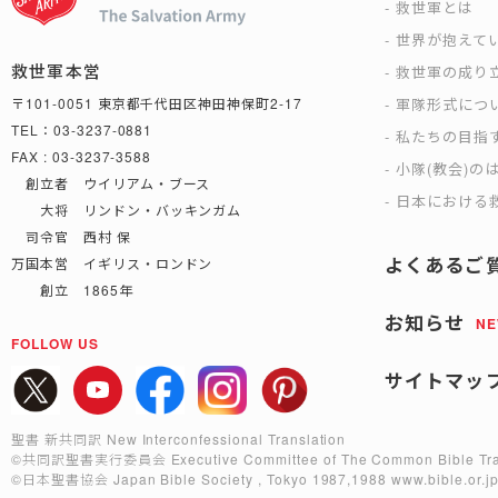
救世軍とは
世界が抱えて
救世軍本営
救世軍の成り
軍隊形式につ
〒101-0051 東京都千代田区神田神保町2-17
TEL：03-3237-0881
私たちの目指
FAX : 03-3237-3588
小隊(教会)の
創立者 ウイリアム・ブース
日本における救
大将 リンドン・バッキンガム
司令官 西村 保
よくあるご
万国本営 イギリス・ロンドン
創立 1865年
お知らせ
N
FOLLOW US
サイトマッ
聖書 新共同訳 New Interconfessional Translation
©共同訳聖書実行委員会
Executive Committee of The Common Bible Tra
©日本聖書協会
Japan Bible Society , Tokyo 1987,1988
www.bible.or.j