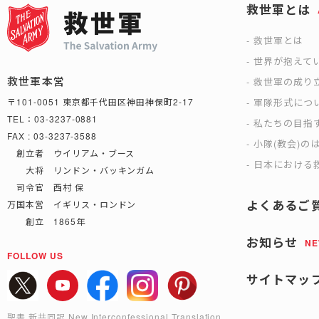
救世軍とは
救世軍とは
世界が抱えて
救世軍本営
救世軍の成り
軍隊形式につ
〒101-0051 東京都千代田区神田神保町2-17
TEL：03-3237-0881
私たちの目指
FAX : 03-3237-3588
小隊(教会)の
創立者 ウイリアム・ブース
日本における救
大将 リンドン・バッキンガム
司令官 西村 保
よくあるご
万国本営 イギリス・ロンドン
創立 1865年
お知らせ
N
FOLLOW US
サイトマッ
聖書 新共同訳 New Interconfessional Translation