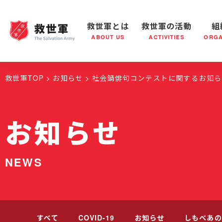
救世軍とは
救世軍の活動
組
ABOUT US
ACTIVITIES
ORGA
救世軍とは
世界が抱えている社会問題
救世軍の活動
組織概要
社会鍋
救世軍の
救世軍TOP
お知らせ
社会鍋俳句コンテストに関するお知ら
お知らせ
NEWS
すべて
COVID-19
お知らせ
しもべあの