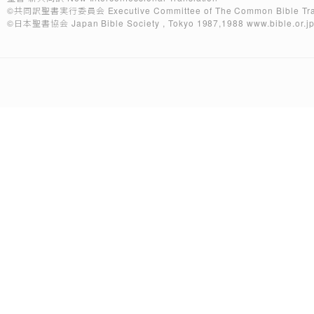
©共同訳聖書実行委員会
Executive Committee of The Common Bible Tra
©日本聖書協会
Japan Bible Society , Tokyo 1987,1988
www.bible.or.j