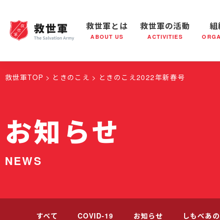
救世軍とは
救世軍の活動
組
ABOUT US
ACTIVITIES
ORGA
救世軍とは
世界が抱えている社会問題
救世軍の活動
組織概要
社会鍋
救世軍の
救世軍TOP
ときのこえ
ときのこえ2022年新春号
お知らせ
NEWS
すべて
COVID-19
お知らせ
しもべあの