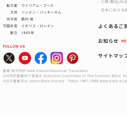
小隊(教会)の
創立者 ウイリアム・ブース
日本における救
大将 リンドン・バッキンガム
司令官 西村 保
よくあるご
万国本営 イギリス・ロンドン
創立 1865年
お知らせ
N
FOLLOW US
サイトマッ
聖書 新共同訳 New Interconfessional Translation
©共同訳聖書実行委員会
Executive Committee of The Common Bible Tra
©日本聖書協会
Japan Bible Society , Tokyo 1987,1988
www.bible.or.j