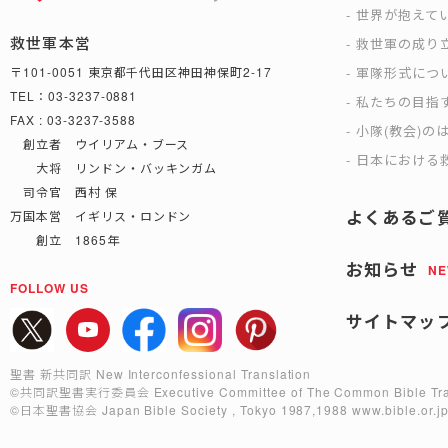
世界が抱えて
救世軍本営
救世軍の成り
軍隊形式につ
〒101-0051 東京都千代田区神田神保町2-17
TEL：03-3237-0881
私たちの目指
FAX : 03-3237-3588
小隊(教会)の
創立者 ウイリアム・ブース
日本における救
大将 リンドン・バッキンガム
司令官 西村 保
よくあるご
万国本営 イギリス・ロンドン
創立 1865年
お知らせ
N
FOLLOW US
サイトマッ
聖書 新共同訳 New Interconfessional Translation
©共同訳聖書実行委員会
Executive Committee of The Common Bible Tra
©日本聖書協会
Japan Bible Society , Tokyo 1987,1988
www.bible.or.j