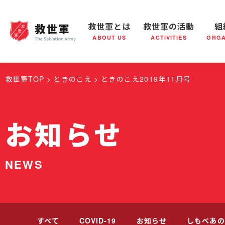
救世軍とは
救世軍の活動
組
ABOUT US
ACTIVITIES
ORGA
救世軍とは
世界が抱えている社会問題
救世軍の活動
組織概要
社会鍋
救世軍の
救世軍TOP
ときのこえ
ときのこえ2019年11月号
お知らせ
NEWS
すべて
COVID-19
お知らせ
しもべあの