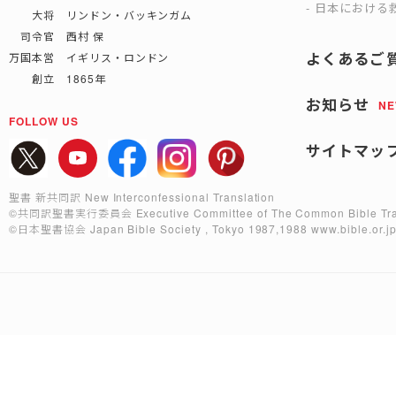
日本における救
大将 リンドン・バッキンガム
司令官 西村 保
よくあるご
万国本営 イギリス・ロンドン
創立 1865年
お知らせ
N
FOLLOW US
サイトマッ
聖書 新共同訳 New Interconfessional Translation
©共同訳聖書実行委員会
Executive Committee of The Common Bible Tra
©日本聖書協会
Japan Bible Society , Tokyo 1987,1988
www.bible.or.j