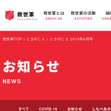
救世軍とは
救世軍の活動
組
ABOUT US
ACTIVITIES
ORGA
救世軍とは
世界が抱えている社会問題
救世軍の活動
組織概要
社会鍋
救世軍の
救世軍TOP
ときのこえ
ときのこえ 2019年6月号
お知らせ
NEWS
すべて
COVID-19
お知らせ
しもべあの