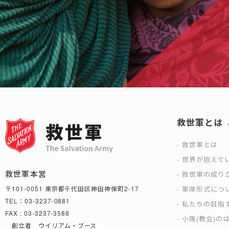
救世軍とは
救世軍とは
世界が抱えて
救世軍本営
救世軍の成り
軍隊形式につ
〒101-0051 東京都千代田区神田神保町2-17
TEL：03-3237-0881
私たちの目指
FAX : 03-3237-3588
小隊(教会)の
創立者 ウイリアム・ブース