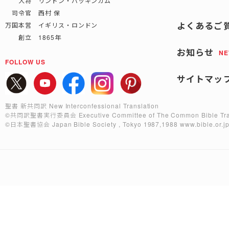
大将 リンドン・バッキンガム
司令官 西村 保
よくあるご
万国本営 イギリス・ロンドン
創立 1865年
お知らせ
N
FOLLOW US
サイトマッ
聖書 新共同訳 New Interconfessional Translation
©共同訳聖書実行委員会
Executive Committee of The Common Bible Tra
©日本聖書協会
Japan Bible Society , Tokyo 1987,1988
www.bible.or.j