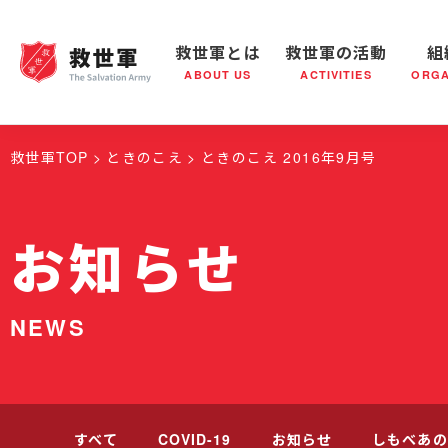
救世軍とは
救世軍の活動
組
ABOUT US
ACTIVITIES
ORGA
救世軍とは
世界が抱えている社会問題
救世軍の活動
組織概要
社会鍋
救世軍の
救世軍TOP
ときのこえ
ときのこえ 2016年9月号
お知らせ
NEWS
すべて
COVID-19
お知らせ
しもべあの