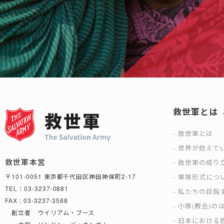
救世軍とは
救世軍とは
世界が抱えて
救世軍本営
救世軍の成り
軍隊形式につ
〒101-0051 東京都千代田区神田神保町2-17
TEL：03-3237-0881
私たちの目指
FAX : 03-3237-3588
小隊(教会)の
創立者 ウイリアム・ブース
日本における救