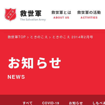
救世軍とは
救世軍の活動
ABOUT US
ACTIVITIES
救世軍とは
世界が抱えている社会問題
救世軍の活動
組織概要
社会鍋
救世
救世軍TOP
ときのこえ
ときのこえ 2014年2月号
お知らせ
NEWS
すべて
COVID-19
お知らせ
しもべ