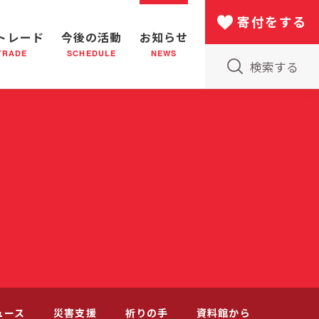
寄付をする
トレード
今後の活動
お知らせ
TRADE
SCHEDULE
NEWS
検索する
版物のご案内
小隊(教会)のはたらき
バザー
災害支援
日本における救世軍の130年
ュース
災害支援
祈りの手
資料館から