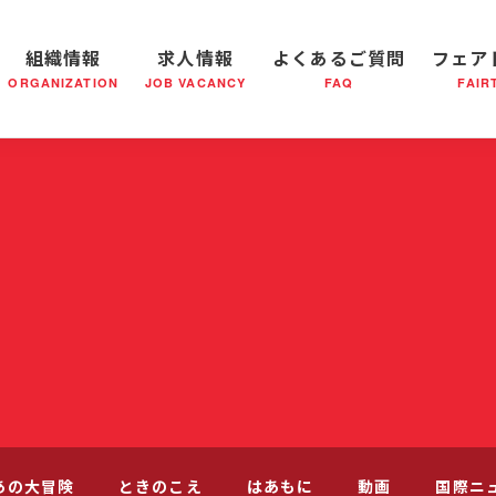
組織情報
求人情報
よくあるご質問
フェア
ORGANIZATION
JOB VACANCY
FAQ
FAIR
軍の成り立ち
全国の小隊(教会)等について
社会鍋物語
軍隊形式について
音楽活動
医療・社会福祉事業
救世軍ブラスバンドのCD
私たちの目指す未来
出
あの大冒険
ときのこえ
はあもに
動画
国際ニ