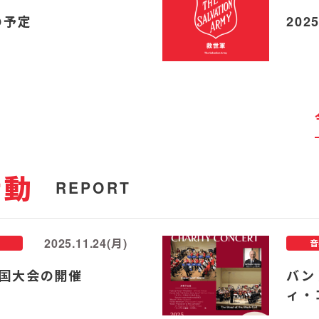
の予定
20
活動
REPORT
2025.11.24(月)
音
国大会の開催
バン
ィ・