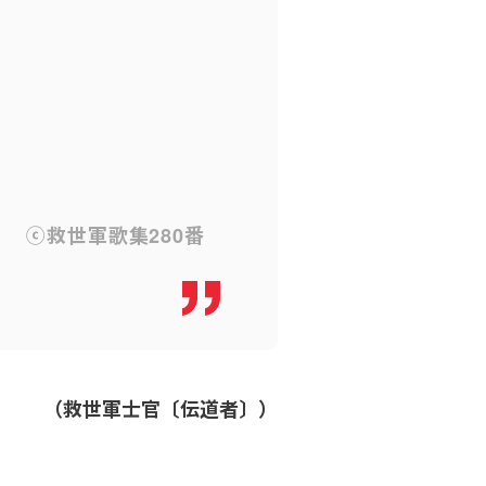
ⓒ救世軍歌集280番
（救世軍士官〔伝道者〕）