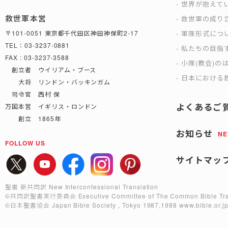
世界が抱えて
救世軍本営
救世軍の成り
軍隊形式につ
〒101-0051 東京都千代田区神田神保町2-17
TEL：03-3237-0881
私たちの目指
FAX : 03-3237-3588
小隊(教会)の
創立者 ウイリアム・ブース
日本における救
大将 リンドン・バッキンガム
司令官 西村 保
よくあるご
万国本営 イギリス・ロンドン
創立 1865年
お知らせ
N
FOLLOW US
サイトマッ
聖書 新共同訳 New Interconfessional Translation
©共同訳聖書実行委員会
Executive Committee of The Common Bible Tra
©日本聖書協会
Japan Bible Society , Tokyo 1987,1988
www.bible.or.j