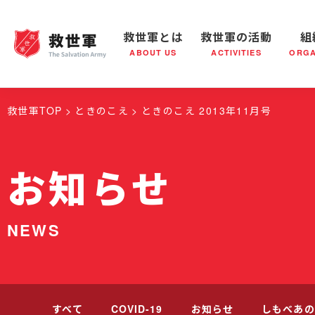
救世軍とは
救世軍の活動
組
ABOUT US
ACTIVITIES
ORGA
救世軍とは
世界が抱えている社会問題
救世軍の活動
組織概要
社会鍋
救世軍の
救世軍TOP
ときのこえ
ときのこえ 2013年11月号
お知らせ
NEWS
すべて
COVID-19
お知らせ
しもべあの