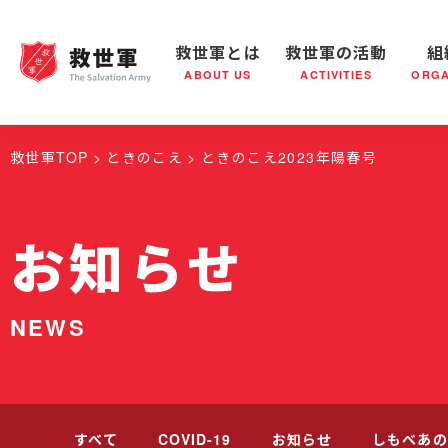
救世軍とは
救世軍の活動
組
ABOUT US
ACTIVITIES
ORGA
救世軍とは
世界が抱えている社会問題
救世軍の活動
組織概要
社会鍋
救世軍の
救世軍TOP
ときのこえ
ときのこえ2023年陽春号
お知らせ
NEWS
すべて
COVID-19
お知らせ
しもべあの