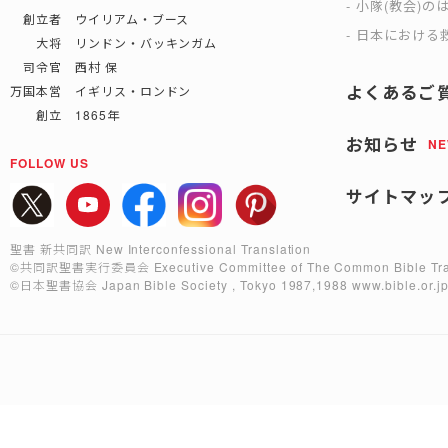
小隊(教会)の
創立者 ウイリアム・ブース
日本における救
大将 リンドン・バッキンガム
司令官 西村 保
よくあるご
万国本営 イギリス・ロンドン
創立 1865年
お知らせ
N
FOLLOW US
サイトマッ
聖書 新共同訳 New Interconfessional Translation
©共同訳聖書実行委員会
Executive Committee of The Common Bible Tra
©日本聖書協会
Japan Bible Society , Tokyo 1987,1988
www.bible.or.j