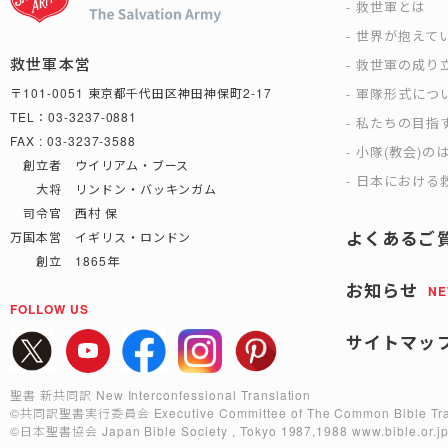
救世軍とは
世界が抱えて
救世軍本営
救世軍の成り
軍隊形式につ
〒101-0051 東京都千代田区神田神保町2-17
TEL：03-3237-0881
私たちの目指
FAX : 03-3237-3588
小隊(教会)の
創立者 ウイリアム・ブース
日本における救
大将 リンドン・バッキンガム
司令官 西村 保
よくあるご
万国本営 イギリス・ロンドン
創立 1865年
お知らせ
N
FOLLOW US
サイトマッ
聖書 新共同訳 New Interconfessional Translation
©共同訳聖書実行委員会
Executive Committee of The Common Bible Tra
©日本聖書協会
Japan Bible Society , Tokyo 1987,1988
www.bible.or.j