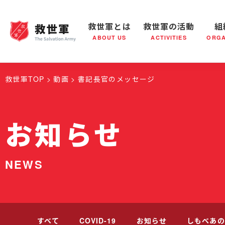
救世軍とは
救世軍の活動
組
ABOUT US
ACTIVITIES
ORGA
救世軍とは
世界が抱えている社会問題
救世軍の活動
組織概要
社会鍋
救世軍の
救世軍TOP
動画
書記長官のメッセージ
お知らせ
NEWS
すべて
COVID-19
お知らせ
しもべあの