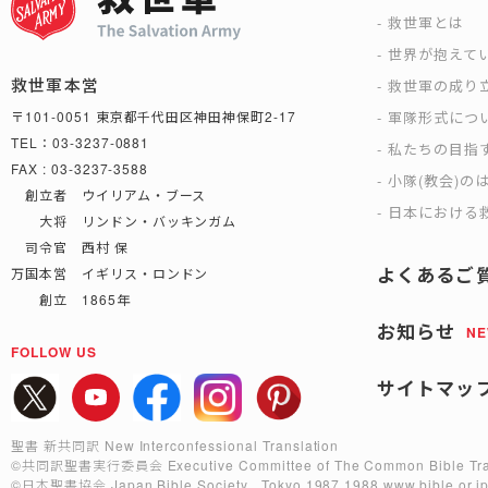
救世軍とは
世界が抱えて
救世軍本営
救世軍の成り
軍隊形式につ
〒101-0051 東京都千代田区神田神保町2-17
TEL：03-3237-0881
私たちの目指
FAX : 03-3237-3588
小隊(教会)の
創立者 ウイリアム・ブース
日本における救
大将 リンドン・バッキンガム
司令官 西村 保
よくあるご
万国本営 イギリス・ロンドン
創立 1865年
お知らせ
N
FOLLOW US
サイトマッ
聖書 新共同訳 New Interconfessional Translation
©共同訳聖書実行委員会
Executive Committee of The Common Bible Tra
©日本聖書協会
Japan Bible Society , Tokyo 1987,1988
www.bible.or.j