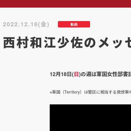
2022.12.16(金)
動画
西村和江少佐のメッ
12月18日(
日
)の週は軍国女性部書
※軍国（Territory）は管区に相当する救世