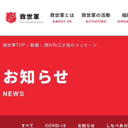
救世軍とは
救世軍の活動
組
ABOUT US
ACTIVITIES
ORGA
救世軍とは
世界が抱えている社会問題
救世軍の活動
組織概要
社会鍋
救世軍の
救世軍TOP
動画
西村和江少佐のメッセージ
お知らせ
NEWS
すべて
COVID-19
お知らせ
しもべあの