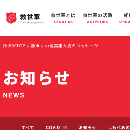
救世軍とは
救世軍の活動
組
ABOUT US
ACTIVITIES
ORGA
救世軍とは
世界が抱えている社会問題
救世軍の活動
組織概要
社会鍋
救世軍の
救世軍TOP
動画
中島美和大尉のメッセージ
お知らせ
NEWS
すべて
COVID-19
お知らせ
しもべあの