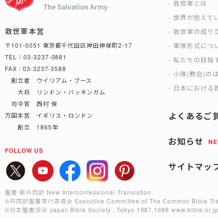
救世軍とは
世界が抱えて
救世軍本営
救世軍の成り
軍隊形式につ
〒101-0051 東京都千代田区神田神保町2-17
TEL：03-3237-0881
私たちの目指
FAX : 03-3237-3588
小隊(教会)の
創立者 ウイリアム・ブース
日本における救
大将 リンドン・バッキンガム
司令官 西村 保
よくあるご
万国本営 イギリス・ロンドン
創立 1865年
お知らせ
N
FOLLOW US
サイトマッ
聖書 新共同訳 New Interconfessional Translation
©共同訳聖書実行委員会
Executive Committee of The Common Bible Tra
©日本聖書協会
Japan Bible Society , Tokyo 1987,1988
www.bible.or.j