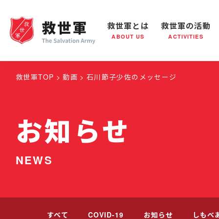
救世軍とは
救世軍の活動
ABOUT US
ACTIVITIES
救世軍とは
世界が抱えている社会問題
救世軍の活動
組織概要
社会鍋
救世
救世軍TOP
動画
石川節子少佐のメッセージ
お知らせ
NEWS
すべて
COVID-19
お知らせ
しもべ