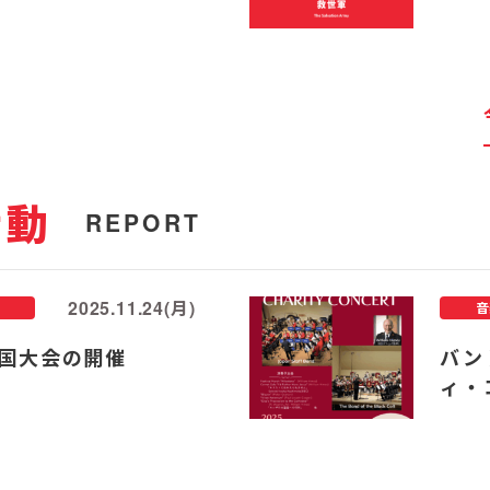
活動
REPORT
2025.11.24(月)
音
国大会の開催
バン
ィ・