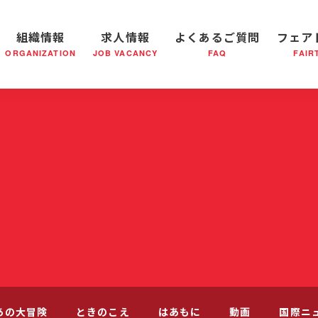
組織情報
求人情報
よくあるご質問
フェア
ORGANIZATION
JOB VACANCY
FAQ
FAIR
軍の成り立ち
全国の小隊(教会)等について
社会鍋物語
軍隊形式について
音楽活動
医療・社会福祉事業
救世軍ブラスバンドのCD
私たちの目指す未来
出
あの大冒険
ときのこえ
はあもに
動画
国際ニ