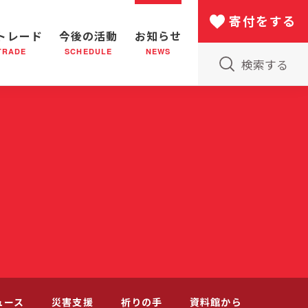
寄付をする
トレード
今後の活動
お知らせ
TRADE
SCHEDULE
NEWS
検索する
版物のご案内
小隊(教会)のはたらき
バザー
災害支援
日本における救世軍の130年
ュース
災害支援
祈りの手
資料館から