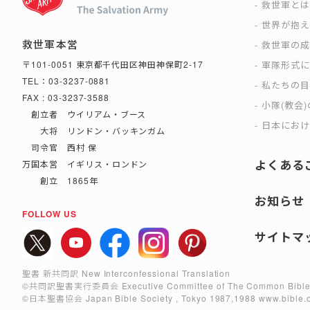
救世軍と
世界が抱
救世軍本営
救世軍の
軍隊形式
〒101-0051 東京都千代田区神田神保町2-17
TEL：03-3237-0881
私たちの
FAX : 03-3237-3588
小隊(教会
創立者 ウイリアム・ブース
日本におけ
大将 リンドン・バッキンガム
司令官 西村 保
よくある
万国本営 イギリス・ロンドン
創立 1865年
お知らせ
FOLLOW US
サイトマ
聖書 新共同訳 New Interconfessional Translation
©共同訳聖書実行委員会
Executive Committee of The Common Bible
©日本聖書協会
Japan Bible Society , Tokyo 1987,1988
www.bible.o