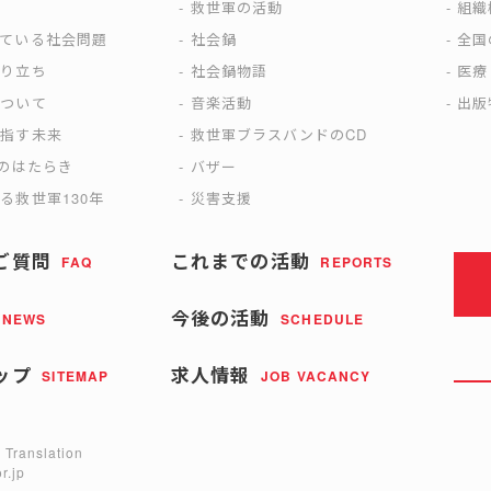
は
救世軍の活動
組織
えている社会問題
社会鍋
全国
成り立ち
社会鍋物語
医療
について
音楽活動
出版
目指す未来
救世軍ブラスバンドのCD
)のはたらき
バザー
る救世軍130年
災害支援
ご質問
これまでの活動
FAQ
REPORTS
今後の活動
NEWS
SCHEDULE
ップ
求人情報
SITEMAP
JOB VACANCY
 Translation
r.jp