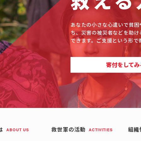
救える
あなたの小さな心遣いで貧困
ち、災害の被災者などを助け
できます。ご支援という形で
寄付をしてみ
は
救世軍の活動
組織
ABOUT US
ACTIVITIES