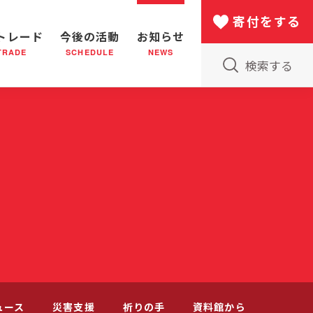
寄付をする
トレード
今後の活動
お知らせ
TRADE
SCHEDULE
NEWS
検索する
版物のご案内
小隊(教会)のはたらき
バザー
災害支援
日本における救世軍の130年
ュース
災害支援
祈りの手
資料館から