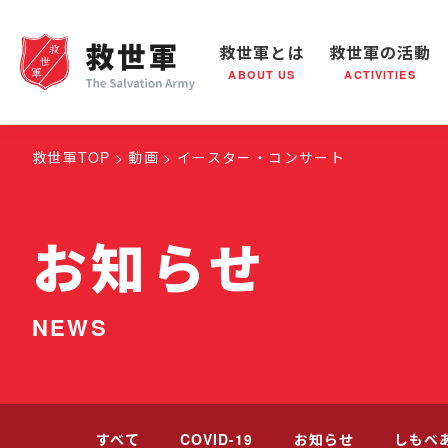
救世軍とは
救世軍の活動
ABOUT US
ACTIVITIES
救世軍とは
世界が抱えている社会問題
救世軍の活動
組織概要
社会鍋
救世
救世軍TOP
動画
イースター・コンサート
お知らせ
NEWS
すべて
COVID-19
お知らせ
しもべ