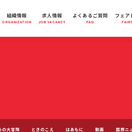
組織情報
求人情報
よくあるご質問
フェア
ORGANIZATION
JOB VACANCY
FAQ
FAIR
軍の成り立ち
全国の小隊(教会)等について
社会鍋物語
軍隊形式について
音楽活動
医療・社会福祉事業
救世軍ブラスバンドのCD
私たちの目指す未来
出
あの大冒険
ときのこえ
はあもに
動画
国際ニ