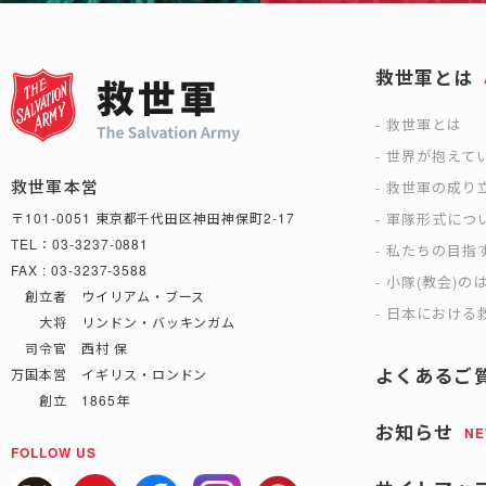
救世軍とは
救世軍とは
世界が抱えて
救世軍本営
救世軍の成り
軍隊形式につ
〒101-0051 東京都千代田区神田神保町2-17
TEL：03-3237-0881
私たちの目指
FAX : 03-3237-3588
小隊(教会)の
創立者 ウイリアム・ブース
日本における救
大将 リンドン・バッキンガム
司令官 西村 保
よくあるご
万国本営 イギリス・ロンドン
創立 1865年
お知らせ
N
FOLLOW US