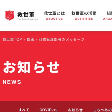
救世軍とは
救世軍の活動
組
ABOUT US
ACTIVITIES
ORGA
救世軍とは
世界が抱えている社会問題
救世軍の活動
組織概要
社会鍋
救世軍の
救世軍TOP
動画
財務管理部長のメッセージ
お知らせ
NEWS
すべて
COVID-19
お知らせ
しもべあの