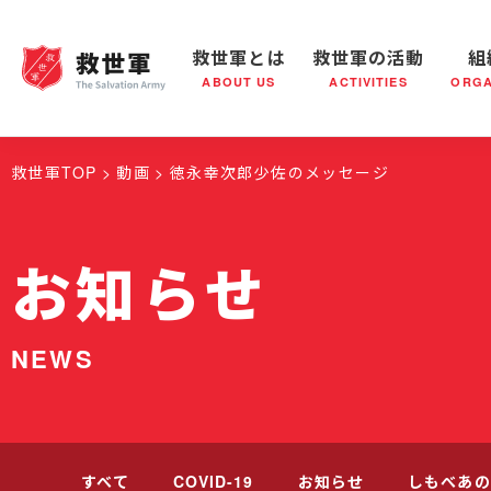
救世軍とは
救世軍の活動
組
ABOUT US
ACTIVITIES
ORGA
救世軍とは
世界が抱えている社会問題
救世軍の活動
組織概要
社会鍋
救世軍の
救世軍TOP
動画
徳永幸次郎少佐のメッセージ
お知らせ
NEWS
すべて
COVID-19
お知らせ
しもべあの