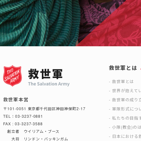
救世軍とは
救世軍とは
世界が抱えて
救世軍本営
救世軍の成り
軍隊形式につ
〒101-0051 東京都千代田区神田神保町2-17
TEL：03-3237-0881
私たちの目指
FAX : 03-3237-3588
小隊(教会)の
創立者 ウイリアム・ブース
日本における救
大将 リンドン・バッキンガム