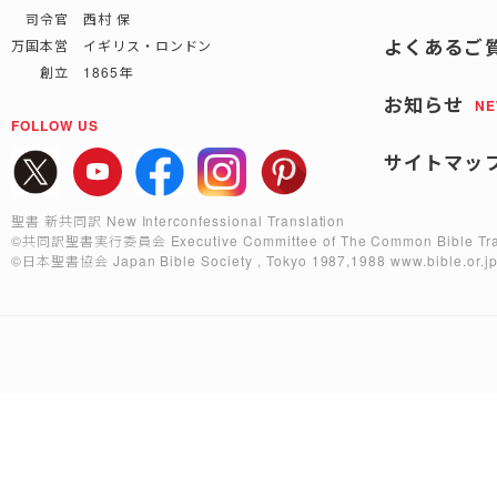
司令官 西村 保
よくあるご
万国本営 イギリス・ロンドン
創立 1865年
お知らせ
N
FOLLOW US
サイトマッ
聖書 新共同訳 New Interconfessional Translation
©共同訳聖書実行委員会
Executive Committee of The Common Bible Tra
©日本聖書協会
Japan Bible Society , Tokyo 1987,1988
www.bible.or.j