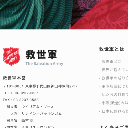
救世軍とは
救世軍とは
世界が抱えて
救世軍本営
救世軍の成り
軍隊形式につ
〒101-0051 東京都千代田区神田神保町2-17
TEL：03-3237-0881
私たちの目指
FAX : 03-3237-3588
小隊(教会)の
創立者 ウイリアム・ブース
日本における救
大将 リンドン・バッキンガム
司令官 西村 保
よくあるご
万国本営 イギリス・ロンドン