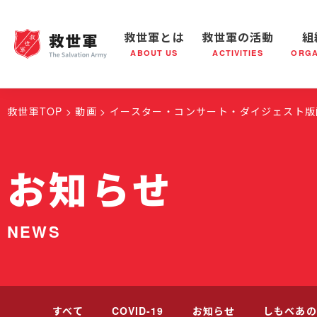
救世軍とは
救世軍の活動
組
ABOUT US
ACTIVITIES
ORGA
救世軍とは
世界が抱えている社会問題
救世軍の活動
組織概要
社会鍋
救世軍の
救世軍TOP
動画
イースター・コンサート・ダイジェスト版
お知らせ
NEWS
すべて
COVID-19
お知らせ
しもべあの