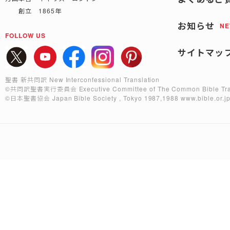
創立 1865年
お知らせ
N
FOLLOW US
サイトマッ
聖書 新共同訳 New Interconfessional Translation
©共同訳聖書実行委員会
Executive Committee of The Common Bible Tra
©日本聖書協会
Japan Bible Society , Tokyo 1987,1988
www.bible.or.j