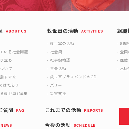
は
救世軍の活動
組織
ABOUT US
ACTIVITIES
は
救世軍の活動
組織
えている社会問題
社会鍋
全国
成り立ち
社会鍋物語
医療
について
音楽活動
出版
目指す未来
救世軍ブラスバンドのCD
)のはたらき
バザー
る救世軍130年
災害支援
ご質問
これまでの活動
FAQ
REPORTS
今後の活動
NEWS
SCHEDULE