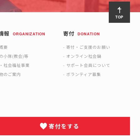
TOP
情報
寄付
ORGANIZATION
DONATION
概要
寄付・ご支援のお願い
の小隊(教会)等
オンライン社会鍋
・社会福祉事業
サポート会員について
物のご案内
ボランティア募集
寄付をする