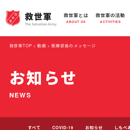
救世軍とは
救世軍の活動
ABOUT US
ACTIVITIES
救世軍とは
世界が抱えている社会問題
救世軍の活動
組織概要
社会鍋
救世
救世軍TOP
動画
医療部長のメッセージ
お知らせ
NEWS
すべて
COVID-19
お知らせ
しもべ