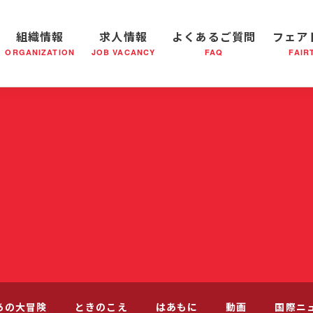
組織情報
求人情報
よくあるご質問
フェア
ORGANIZATION
JOB VACANCY
FAQ
FAIR
軍の成り立ち
全国の小隊(教会)等について
社会鍋物語
軍隊形式について
音楽活動
医療・社会福祉事業
救世軍ブラスバンドのCD
私たちの目指す未来
出
あの大冒険
ときのこえ
はあもに
動画
国際ニ