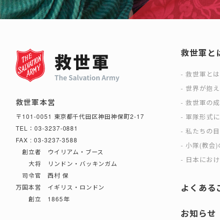
救世軍と
救世軍と
世界が抱
救世軍本営
救世軍の
軍隊形式
〒101-0051 東京都千代田区神田神保町2-17
TEL：03-3237-0881
私たちの
FAX : 03-3237-3588
小隊(教会
創立者 ウイリアム・ブース
日本におけ
大将 リンドン・バッキンガム
司令官 西村 保
よくある
万国本営 イギリス・ロンドン
創立 1865年
お知らせ