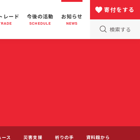
寄付をする
トレード
今後の活動
お知らせ
TRADE
SCHEDULE
NEWS
検索する
版物のご案内
小隊(教会)のはたらき
バザー
災害支援
日本における救世軍の130年
ュース
災害支援
祈りの手
資料館から