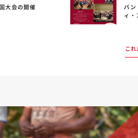
国大会の開催
バン
ィ・
これ