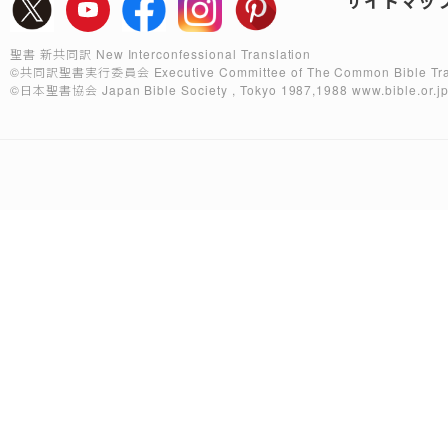
サイトマッ
聖書 新共同訳 New Interconfessional Translation
©共同訳聖書実行委員会
Executive Committee of The Common Bible Tra
©日本聖書協会
Japan Bible Society , Tokyo 1987,1988
www.bible.or.j