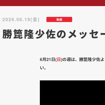
2026.06.19(金)
動画
勝箆隆少佐のメッセ
6月21日(
日
)の週は、勝箆隆少佐
い。