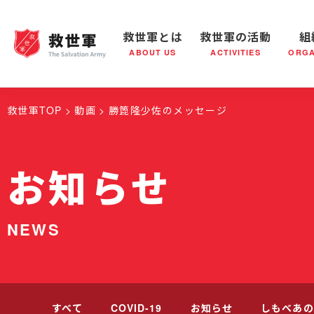
救世軍とは
救世軍の活動
組
ABOUT US
ACTIVITIES
ORGA
救世軍とは
世界が抱えている社会問題
救世軍の活動
組織概要
社会鍋
救世軍の
救世軍TOP
動画
勝箆隆少佐のメッセージ
お知らせ
NEWS
すべて
COVID-19
お知らせ
しもべあの