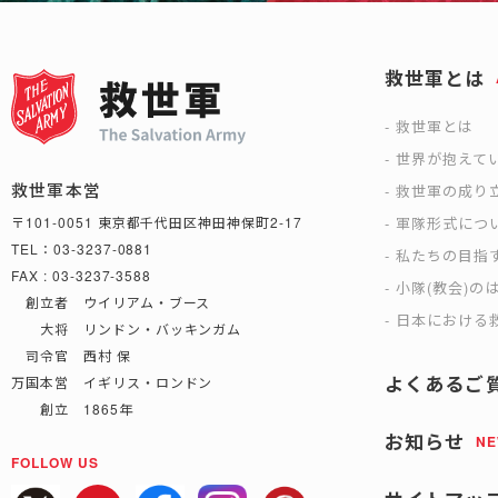
救世軍とは
救世軍とは
世界が抱えて
救世軍本営
救世軍の成り
軍隊形式につ
〒101-0051 東京都千代田区神田神保町2-17
TEL：03-3237-0881
私たちの目指
FAX : 03-3237-3588
小隊(教会)の
創立者 ウイリアム・ブース
日本における救
大将 リンドン・バッキンガム
司令官 西村 保
よくあるご
万国本営 イギリス・ロンドン
創立 1865年
お知らせ
N
FOLLOW US