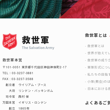
救世軍とは
救世軍とは
世界が抱えて
救世軍本営
救世軍の成り
軍隊形式につ
〒101-0051 東京都千代田区神田神保町2-17
TEL：03-3237-0881
私たちの目指
FAX : 03-3237-3588
小隊(教会)の
創立者 ウイリアム・ブース
日本における救
大将 リンドン・バッキンガム
司令官 西村 保
よくあるご
万国本営 イギリス・ロンドン
創立 1865年