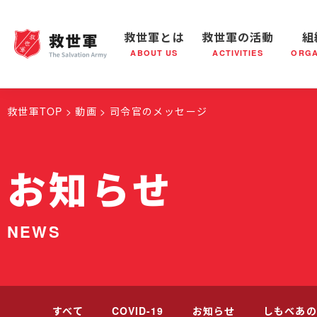
救世軍とは
救世軍の活動
組
ABOUT US
ACTIVITIES
ORGA
救世軍とは
世界が抱えている社会問題
救世軍の活動
組織概要
社会鍋
救世軍の
救世軍TOP
動画
司令官のメッセージ
お知らせ
NEWS
すべて
COVID-19
お知らせ
しもべあの