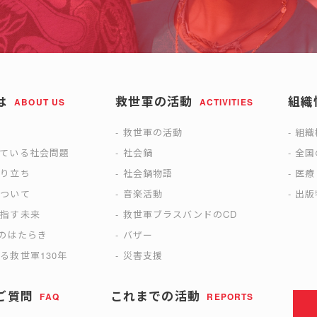
は
救世軍の活動
組織
ABOUT US
ACTIVITIES
は
救世軍の活動
組織
えている社会問題
社会鍋
全国
成り立ち
社会鍋物語
医療
について
音楽活動
出版
目指す未来
救世軍ブラスバンドのCD
)のはたらき
バザー
る救世軍130年
災害支援
ご質問
これまでの活動
FAQ
REPORTS