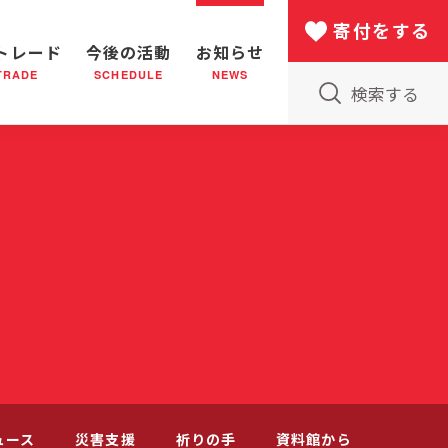
寄付をする
トレード
今後の活動
お知らせ
TRADE
SCHEDULE
NEWS
検索する
版物のご案内
小隊(教会)のはたらき
バザー
災害支援
日本における救世軍の130年
ュース
災害支援
祈りの手
資料館から