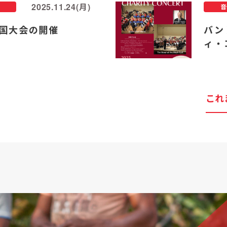
2025.11.24(月)
音
国大会の開催
バン
ィ・
これ