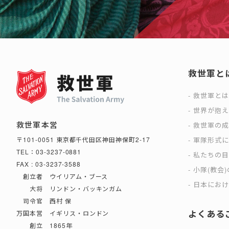
救世軍と
救世軍と
世界が抱
救世軍本営
救世軍の
軍隊形式
〒101-0051 東京都千代田区神田神保町2-17
TEL：03-3237-0881
私たちの
FAX : 03-3237-3588
小隊(教会
創立者 ウイリアム・ブース
日本におけ
大将 リンドン・バッキンガム
司令官 西村 保
よくある
万国本営 イギリス・ロンドン
創立 1865年