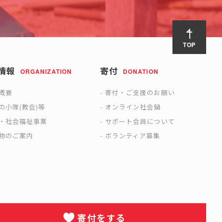
TOP
情報
寄付
ORGANIZATION
DONATION
概要
寄付・ご支援のお願い
の小隊(教会)等
オンライン社会鍋
・社会福祉事業
サポート会員について
物のご案内
ボランティア募集
寄付をする