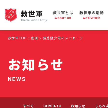
救世軍とは
救世軍の活動
ABOUT US
ACTIVITIES
救世軍とは
世界が抱えている社会問題
救世軍の活動
組織概要
社会鍋
救世
救世軍TOP
動画
勝箆隆少佐のメッセージ
お知らせ
NEWS
すべて
COVID-19
お知らせ
しもべ