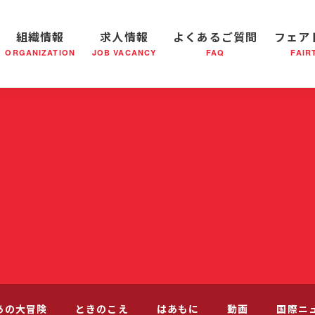
組織情報
求人情報
よくあるご質問
フェア
ORGANIZATION
JOB VACANCY
FAQ
FAIR
軍の成り立ち
全国の小隊(教会)等について
社会鍋物語
軍隊形式について
音楽活動
医療・社会福祉事業
救世軍ブラスバンドのCD
私たちの目指す未来
出
あの大冒険
ときのこえ
はあもに
動画
国際ニ