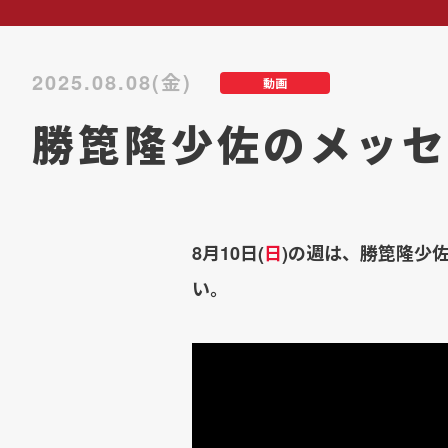
2025.08.08(金)
動画
勝箆隆少佐のメッセ
8月10日(
日
)の週は、勝箆隆少
い。